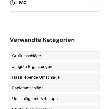
FAQ
Verwandte Kategorien
Grußumschläge
Jüngste Ergänzungen
Fornavn
*
Nassklebende Umschläge
Etternavn
Papierumschläge
*
Umschläge mit V-Klappe
E-post
*