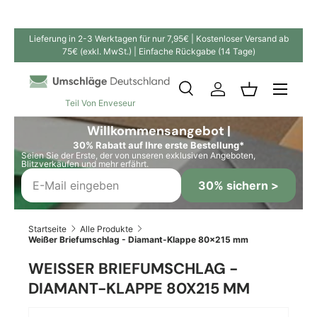
Direkt zum Inhalt
Lieferung in 2-3 Werktagen für nur 7,95€ | Kostenloser Versand ab
75€ (exkl. MwSt.) | Einfache Rückgabe (14 Tage)
Suche
Einloggen
Einkaufskor
Teil Von Enveseur
Suchen
Suchen
Willkommensangebot |
30% Rabatt auf Ihre erste Bestellung*
Seien Sie der Erste, der von unseren exklusiven Angeboten,
Blitzverkäufen und mehr erfährt.
30% sichern >
Startseite
Alle Produkte
Weißer Briefumschlag - Diamant-Klappe 80x215 mm
WEISSER BRIEFUMSCHLAG - D
IAMANT-KLAPPE 80X215 MM