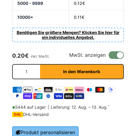
5000 - 9999
0.12€
10000+
0.11€
Benötigen Sie größere Mengen? Klicken Sie hier für
ein individuelles Angebot.
Normaler Preis
MwSt. anzeigen
0.20€
inkl. MwSt.
Anzahl
In den Warenkorb
*
5444 auf Lager
|
Lieferung: 12. Aug. – 13. Aug.
DHL-Versand
DHL
Produkt personalisieren