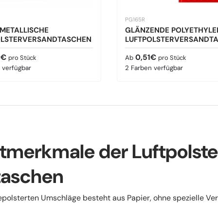
PG165R
METALLISCHE
GLÄNZENDE POLYETHYLE
OLSTERVERSANDTASCHEN
LUFTPOLSTERVERSANDT
r Preis
Normaler Preis
6€
0,51€
pro Stück
Ab
pro Stück
 verfügbar
2 Farben verfügbar
tmerkmale der Luftpolste
taschen
polsterten Umschläge besteht aus Papier, ohne spezielle Ver