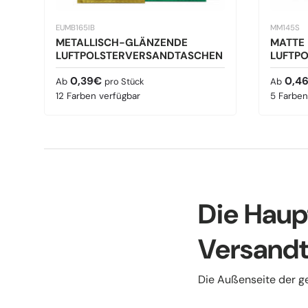
EUMB165IB
MM145S
METALLISCH-GLÄNZENDE
MATTE 
LUFTPOLSTERVERSANDTASCHEN
LUFTP
Normaler Preis
Normale
0,39€
0,4
Ab
pro Stück
Ab
12 Farben verfügbar
5 Farben
Die Haup
Versand
Die Außenseite der ge