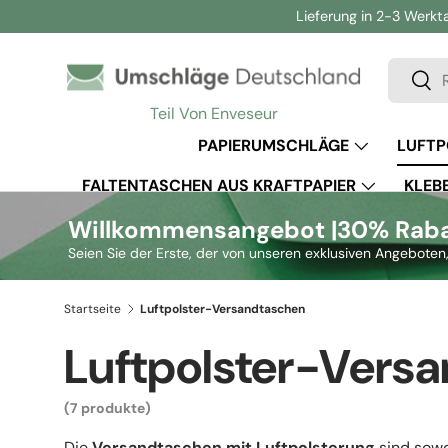
Lieferung in 2-3 Werkt
Direkt zum Inhalt
Suchen
Such
Teil Von Enveseur
PAPIERUMSCHLÄGE
LUFTP
FALTENTASCHEN AUS KRAFTPAPIER
KLEB
Willkommensangebot |
30% Rabat
Seien Sie der Erste, der von unseren exklusiven Angeboten,
Startseite
Luftpolster-Versandtaschen
Luftpolster-Vers
(7 produkte)
Die
Versandtaschen mit Luftpolsterung
sind sowo