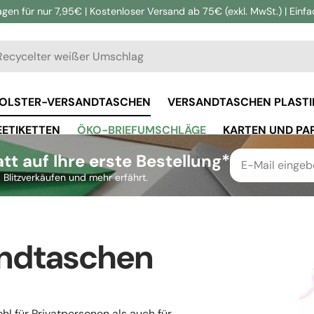
agen für nur 7,95€ | Kostenloser Versand ab 75€ (exkl. MwSt.) | Einf
en
OLSTER-VERSANDTASCHEN
VERSANDTASCHEN PLASTI
EETIKETTEN
ÖKO-BRIEFUMSCHLÄGE
KARTEN UND PAP
t auf Ihre erste Bestellung*
 Blitzverkäufen und mehr erfährt.
andtaschen
hl für Privatpersonen als auch für