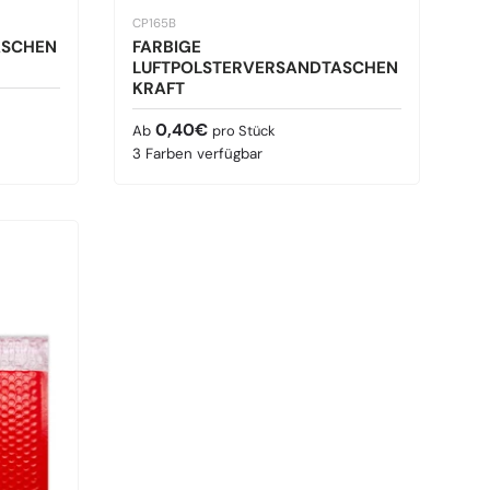
CP165B
ASCHEN
FARBIGE
LUFTPOLSTERVERSANDTASCHEN
KRAFT
Normaler Preis
0,40€
Ab
pro Stück
3 Farben verfügbar