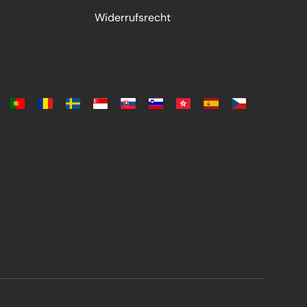
Umschlag dem Inhalt
Widerrufsrecht
m Inhalt und schützt
ns oder einer anderen
 den Inhalt.
 wodurch er sich
cher und stabil beim.
ekt sich nicht zu sehr
dienstleister für den