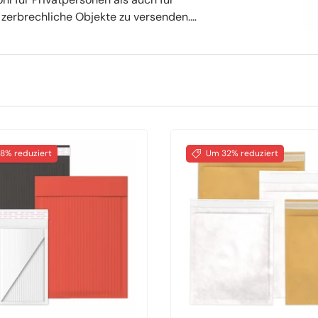
zerbrechliche Objekte zu versenden.
ch ihre spezielle Auskleidung aus, da sie
ihnen ein etwas fülligeres Aussehen
gesamte Innenseite, bis auf die Lasche an
Versandtaschen
kann der Absender
hrt am Ziel eintrifft.
8% reduziert
Um 32% reduziert