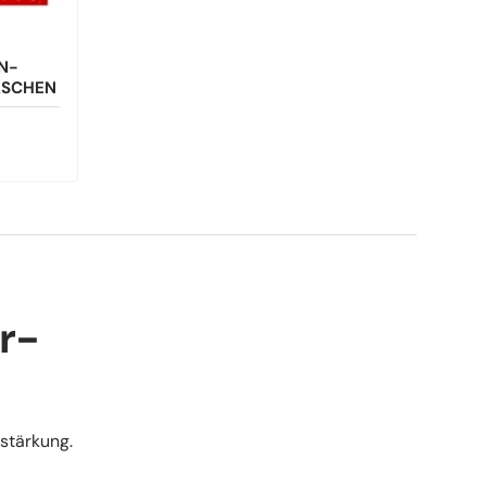
N-
ASCHEN
r-
stärkung.