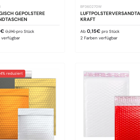
B
BP360270W
GISCH GEPOLSTERE
LUFTPOLSTERVERSANDT
NDTASCHEN
KRAFT
spreis
Normaler Preis
Normaler Preis
0€
0,15€
0,21€
pro Stück
Ab
pro Stück
 verfügbar
2 Farben verfügbar
4% reduziert