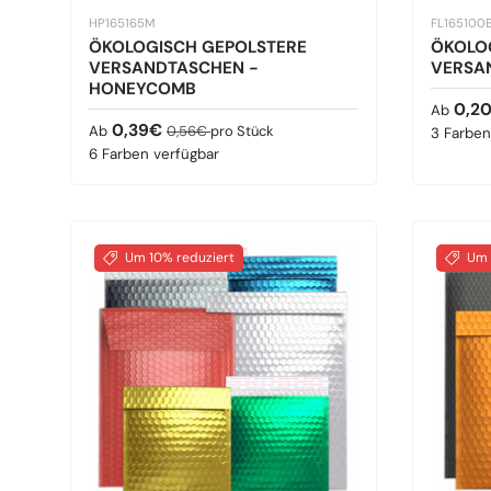
HP165165M
FL165100
ÖKOLOGISCH GEPOLSTERE
ÖKOLO
VERSANDTASCHEN -
VERSA
HONEYCOMB
Verkauf
0,2
Ab
Verkaufspreis
Normaler Preis
0,39€
Ab
0,56€
pro Stück
3 Farben
6 Farben verfügbar
Um 10% reduziert
Um 