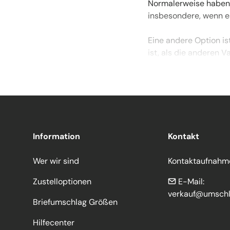
Normalerweise haben s
insbesondere, wenn e
Eine andere Option is
ist, als die anderen V
Auf Umschlaege.com 
über eine große Vielf
Nuancen erhältlich, d
kurz. Darüber hinaus 
Information
Kontakt
Die Lasche bei dieser
wodurch der Umschlag
Wer wir sind
Kontaktaufnahm
Der Verschluss trägt 
Zustelloptionen
E-Mail:
Luftpolsterung versehe
verkauf@umsch
Briefumschlag Größen
Vorteile
Hilfecenter