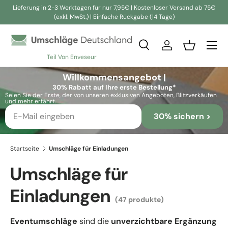
Lieferung in 2-3 Werktagen für nur 7,95€ | Kostenloser Versand ab 75€
(exkl. MwSt.) | Einfache Rückgabe (14 Tage)
Direkt zum Inhalt
Suche
Einloggen
Einkaufsko
Teil Von Enveseur
Suchen
Suchen
Willkommensangebot |
30% Rabatt auf Ihre erste Bestellung*
Seien Sie der Erste, der von unseren exklusiven Angeboten, Blitzverkäufen
und mehr erfährt.
30% sichern >
Startseite
Umschläge für Einladungen
Umschläge für
Einladungen
(47 produkte)
Eventumschläge
sind die
unverzichtbare Ergänzung