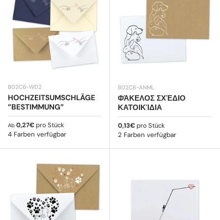
B02C6-WD2
B02C6-ANML
HOCHZEITSUMSCHLÄGE
ΦΆΚΕΛΟΣ ΣΧΈΔΙΟ
”BESTIMMUNG”
ΚΑΤΟΙΚΊΔΙΑ
Normaler Preis
0,27€
pro Stück
Normaler Preis
0,13€
pro Stück
Ab
4 Farben verfügbar
2 Farben verfügbar