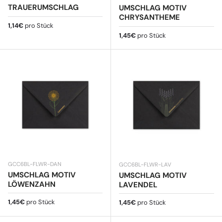
TRAUERUMSCHLAG
UMSCHLAG MOTIV
CHRYSANTHEME
Normaler Preis
1,14€
pro Stück
Normaler Preis
1,45€
pro Stück
GCC6BL-FLWR-DAN
GCC6BL-FLWR-LAV
UMSCHLAG MOTIV
UMSCHLAG MOTIV
LÖWENZAHN
LAVENDEL
Normaler Preis
1,45€
pro Stück
Normaler Preis
1,45€
pro Stück