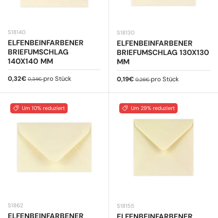
S18140
S18130
ELFENBEINFARBENER
ELFENBEINFARBENER
BRIEFUMSCHLAG
BRIEFUMSCHLAG 130X130
140X140 MM
MM
Verkaufspreis
Normaler Preis
0,32€
pro Stück
Verkaufspreis
Normaler Preis
0,19€
pro Stück
0,34€
0,26€
Um 10% reduziert
Um 29% reduziert
S1862
S18155
ELFENBEINFARBENER
ELFENBEINFARBENER