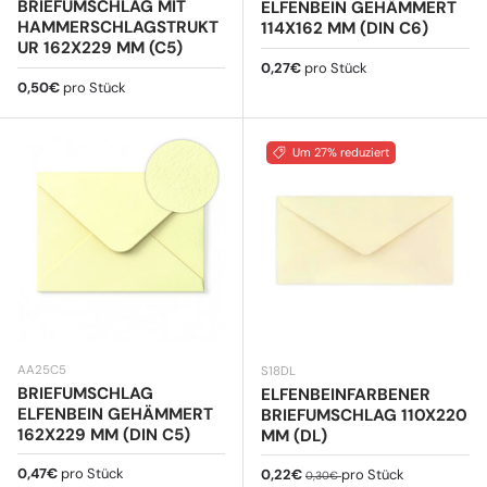
RIEFUMSCHLAG MIT H
ELFENBEIN GEHÄMMERT
AMMERSCHLAGSTRUKTU
114X162 MM (DIN C6)
R 162X229 MM (C5)
Normaler Preis
0,27€
pro Stück
Normaler Preis
0,50€
pro Stück
Um 27% reduziert
AA25C5
S18DL
BRIEFUMSCHLAG
ELFENBEINFARBENER
ELFENBEIN GEHÄMMERT
BRIEFUMSCHLAG 110X220
162X229 MM (DIN C5)
MM (DL)
Normaler Preis
0,47€
pro Stück
Verkaufspreis
Normaler Preis
0,22€
pro Stück
0,30€