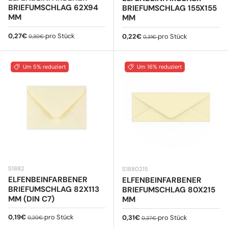
BRIEFUMSCHLAG 62X94
BRIEFUMSCHLAG 155X155
MM
MM
Verkaufspreis
Normaler Preis
0,27€
pro Stück
Verkaufspreis
Normaler Preis
0,22€
pro Stück
0,30€
0,31€
Um 5% reduziert
Um 16% reduziert
S1882
S1880215
ELFENBEINFARBENER
ELFENBEINFARBENER
BRIEFUMSCHLAG 82X113
BRIEFUMSCHLAG 80X215
MM (DIN C7)
MM
Verkaufspreis
Normaler Preis
0,19€
pro Stück
Verkaufspreis
Normaler Preis
0,31€
pro Stück
0,20€
0,37€