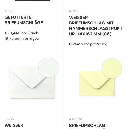
TL160B
R17C6
GEFÜTTERTE
WEISSER B
BRIEFUMSCHLÄGE
RIEFUMSCHLAG MIT H
AMMERSCHLAGSTRUKTU
Normaler Preis
0,44€
pro Stück
R 114X162 MM (C6)
Ab
19 Farben verfügbar
Verkaufspreis
Normaler Preis
0,25€
pro Stück
0,27€
R17C5
AA25C6
WEISSER B
BRIEFUMSCHLAG