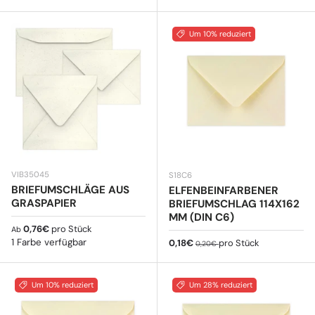
Um 10% reduziert
VIB35045
S18C6
BRIEFUMSCHLÄGE AUS
ELFENBEINFARBENER
GRASPAPIER
BRIEFUMSCHLAG 114X162
MM (DIN C6)
Normaler Preis
0,76€
pro Stück
Ab
1 Farbe verfügbar
Verkaufspreis
Normaler Preis
0,18€
pro Stück
0,20€
Um 10% reduziert
Um 28% reduziert