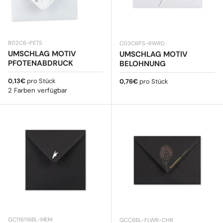
B02C6-PETS
C03C6PS-RWRD
UMSCHLAG MOTIV
UMSCHLAG MOTIV
PFOTENABDRUCK
BELOHNUNG
Normaler Preis
0,13€
pro Stück
Normaler Preis
0,76€
pro Stück
2 Farben verfügbar
GC116116BL-MEM
GCC6BL-FLWR-CHR