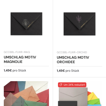
GCC6BL-FLWR-MAG
GCC6BL-FLWR-ORCHID
UMSCHLAG MOTIV
UMSCHLAG MOTIV
MAGNOLIE
ORCHIDEE
Normaler Preis
1,45€
pro Stück
Normaler Preis
1,45€
pro Stück
Um 24% reduziert