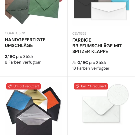
COARTC5CR
CEV155B
HANDGEFERTIGTE
FARBIGE
UMSCHLÄGE
BRIEFUMSCHLÄGE MIT
SPITZER KLAPPE
Normaler Preis
2,19€
pro Stück
8 Farben verfügbar
Normaler Preis
0,19€
pro Stück
Ab
13 Farben verfügbar
Um 6% reduziert
Um 7% reduziert