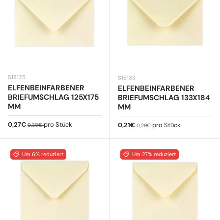
S18125
S18133
ELFENBEINFARBENER
ELFENBEINFARBENER
BRIEFUMSCHLAG 125X175
BRIEFUMSCHLAG 133X184
MM
MM
Verkaufspreis
Normaler Preis
0,27€
pro Stück
Verkaufspreis
Normaler Preis
0,21€
pro Stück
0,30€
0,29€
Um 6% reduziert
Um 27% reduziert