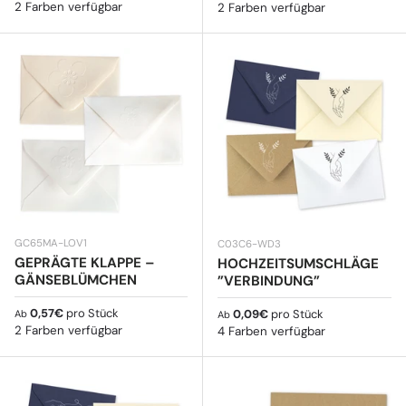
2 Farben verfügbar
2 Farben verfügbar
GC65MA-LOV1
C03C6-WD3
GEPRÄGTE KLAPPE –
HOCHZEITSUMSCHLÄGE
GÄNSEBLÜMCHEN
”VERBINDUNG”
Normaler Preis
0,57€
pro Stück
Normaler Preis
0,09€
pro Stück
Ab
Ab
2 Farben verfügbar
4 Farben verfügbar