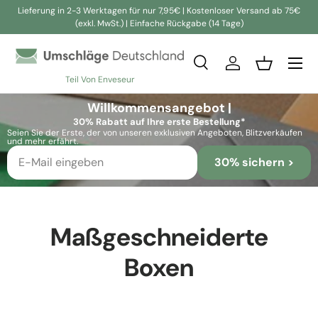
Lieferung in 2-3 Werktagen für nur 7,95€ | Kostenloser Versand ab 75€
(exkl. MwSt.) | Einfache Rückgabe (14 Tage)
Direkt zum Inhalt
Suche
Einloggen
Einkaufsko
Teil Von Enveseur
Suchen
Suchen
Willkommensangebot |
30% Rabatt auf Ihre erste Bestellung*
Seien Sie der Erste, der von unseren exklusiven Angeboten, Blitzverkäufen
und mehr erfährt.
30% sichern >
Maßgeschneiderte
Boxen