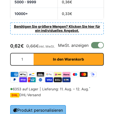
5000 - 9999
0,36€
10000+
0,33€
Benötigen Sie größere Mengen? Klicken Sie hier für
ein individuelles Angebot.
Verkaufspreis
Normaler Preis
MwSt. anzeigen
0,62€
0,66€
inkl. MwSt.
Anzahl
In den Warenkorb
*
6353 auf Lager
|
Lieferung: 11. Aug. – 12. Aug.
DHL-Versand
DHL
Produkt personalisieren