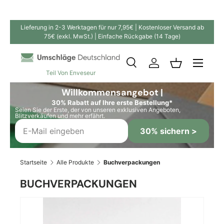
Direkt zum Inhalt
Lieferung in 2-3 Werktagen für nur 7,95€ | Kostenloser Versand ab
75€ (exkl. MwSt.) | Einfache Rückgabe (14 Tage)
Suche
Einloggen
Einkaufskor
Teil Von Enveseur
Suchen
Suchen
Willkommensangebot |
30% Rabatt auf Ihre erste Bestellung*
Seien Sie der Erste, der von unseren exklusiven Angeboten,
Blitzverkäufen und mehr erfährt.
30% sichern >
Startseite
Alle Produkte
Buchverpackungen
BUCHVERPACKUNGEN
Zu Produktinformationen springen