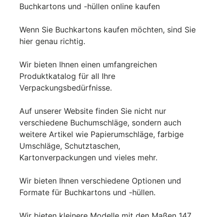
Buchkartons und -hüllen online kaufen
Wenn Sie Buchkartons kaufen möchten, sind Sie
hier genau richtig.
Fornavn
Wir bieten Ihnen einen umfangreichen
*
Produktkatalog für all Ihre
Verpackungsbedürfnisse.
Etternavn
*
Auf unserer Website finden Sie nicht nur
verschiedene Buchumschläge, sondern auch
weitere Artikel wie Papierumschläge, farbige
E-post
*
Umschläge, Schutztaschen,
Kartonverpackungen und vieles mehr.
Wir bieten Ihnen verschiedene Optionen und
Telefon
Formate für Buchkartons und -hüllen.
Wir bieten kleinere Modelle mit den Maßen 147