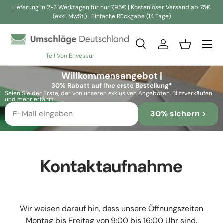
Lieferung in 2-3 Werktagen für nur 7,95€ | Kostenloser Versand ab 75€
(exkl. MwSt.) | Einfache Rückgabe (14 Tage)
Direkt zum Inhalt
Suche
Einloggen
Einkaufsko
Teil Von Enveseur
Suchen
Suchen
Willkommensangebot |
30% Rabatt auf Ihre erste Bestellung*
Seien Sie der Erste, der von unseren exklusiven Angeboten, Blitzverkäufen
und mehr erfährt.
30% sichern >
Kontaktaufnahme
Wir weisen darauf hin, dass unsere Öffnungszeiten
Montag bis Freitag von 9:00 bis 16:00 Uhr sind.