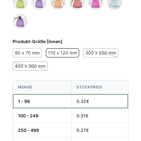
Armeegrün
Violett
Orange
Rot
Fuchsie Rosa
Himmelblau
Violett
Produkt-Größe [Innen]
90 x 70 mm
170 x 120 mm
300 x 200 mm
400 x 300 mm
MENGE
STÜCKPREIS
1 - 99
0.32€
100 - 249
0.31€
250 - 499
0.27€