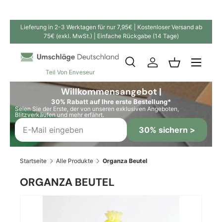
Direkt zum Inhalt
Lieferung in 2-3 Werktagen für nur 7,95€ | Kostenloser Versand ab
75€ (exkl. MwSt.) | Einfache Rückgabe (14 Tage)
Suche
Einloggen
Einkaufskor
Teil Von Enveseur
Suchen
Suchen
Willkommensangebot |
30% Rabatt auf Ihre erste Bestellung*
Seien Sie der Erste, der von unseren exklusiven Angeboten,
Blitzverkäufen und mehr erfährt.
30% sichern >
Startseite
Alle Produkte
Organza Beutel
ORGANZA BEUTEL
Bild 2 ist nun in der Galerieansicht verfügbar
Zu Produktinformationen springen