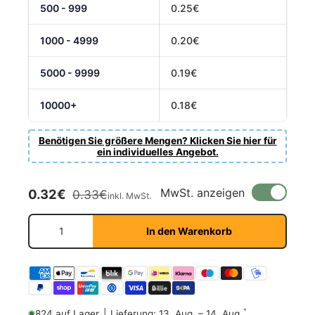
500 - 999
0.25€
1000 - 4999
0.20€
5000 - 9999
0.19€
10000+
0.18€
Benötigen Sie größere Mengen? Klicken Sie hier für
ein individuelles Angebot.
Verkaufspreis
Normaler Preis
MwSt. anzeigen
0.32€
0.33€
inkl. MwSt.
Anzahl
In den Warenkorb
*
824 auf Lager
|
Lieferung: 13. Aug. – 14. Aug.