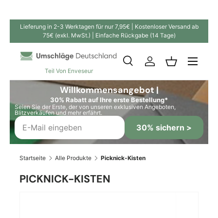
Direkt zum Inhalt
Lieferung in 2-3 Werktagen für nur 7,95€ | Kostenloser Versand ab
75€ (exkl. MwSt.) | Einfache Rückgabe (14 Tage)
Suche
Einloggen
Einkaufskor
Teil Von Enveseur
Suchen
Suchen
Willkommensangebot |
30% Rabatt auf Ihre erste Bestellung*
Seien Sie der Erste, der von unseren exklusiven Angeboten,
Blitzverkäufen und mehr erfährt.
30% sichern >
Startseite
Alle Produkte
Picknick-Kisten
PICKNICK-KISTEN
Bild 4 ist nun in der Galerieansicht verfügbar
Zu Produktinformationen springen