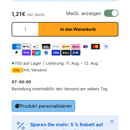
Normaler Preis
MwSt. anzeigen
1,21€
inkl. MwSt.
Anzahl
In den Warenkorb
*
700 auf Lager
|
Lieferung: 11. Aug. – 12. Aug.
DHL-Versand
DHL
07
:
39
:
59
Bestellung innerhalb
für den Versand am selben Tag
Produkt personalisieren
Schließen
Sparen Sie mehr: 5 % Rabatt auf