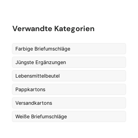
Fornavn
*
Verwandte Kategorien
Etternavn
*
Farbige Briefumschläge
Jüngste Ergänzungen
E-post
*
Lebensmittelbeutel
Pappkartons
Telefon
Versandkartons
Weiße Briefumschläge
Postnummer
*