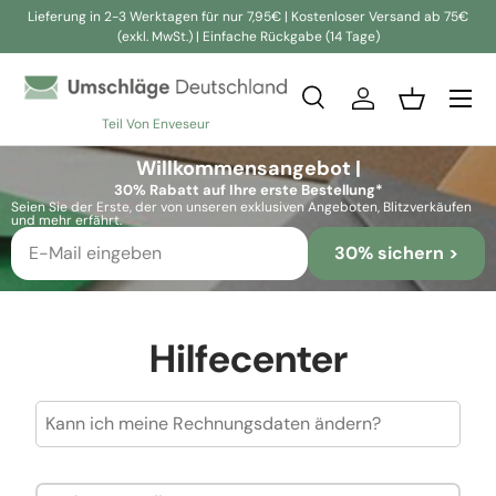
Lieferung in 2-3 Werktagen für nur 7,95€ | Kostenloser Versand ab 75€
(exkl. MwSt.) | Einfache Rückgabe (14 Tage)
Direkt zum Inhalt
Suche
Einloggen
Einkaufsko
Teil Von Enveseur
Suchen
Suchen
Willkommensangebot |
30% Rabatt auf Ihre erste Bestellung*
Seien Sie der Erste, der von unseren exklusiven Angeboten, Blitzverkäufen
und mehr erfährt.
30% sichern >
Hilfecenter