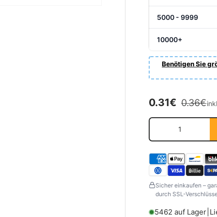
5000 - 9999
10000+
Benötigen Sie grö
Normale
Verkaufsprei
0.31€
0.36€
ink
Anzahl
Sicher einkaufen – gar
durch SSL-Verschlüssel
5462 auf Lager
|
Li