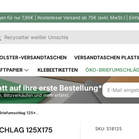
gen für nur 7,95€ | Kostenloser Versand ab 75€ (exkl. MwSt.) | Ein
en
uchen
OLSTER-VERSANDTASCHEN
VERSANDTASCHEN PLASTI
FTPAPIER
KLEBEETIKETTEN
ÖKO-BRIEFUMSCHLÄ
MASSGESCHNEIDERTE VERPACKUNG
t auf Ihre erste Bestellung*
, Blitzverkäufen und mehr erfährt.
Elfenbeinfarbener Briefumschlag 125x175 mm
CHLAG 125X175
SKU:
S18125