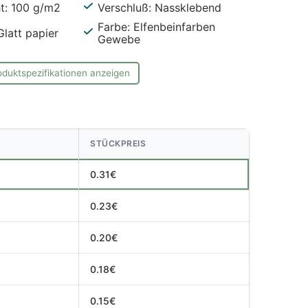
t: 100 g/m2
Verschluß: Nassklebend
Farbe: Elfenbeinfarben
Glatt papier
Gewebe
oduktspezifikationen anzeigen
STÜCKPREIS
0.31€
0.23€
0.20€
0.18€
0.15€