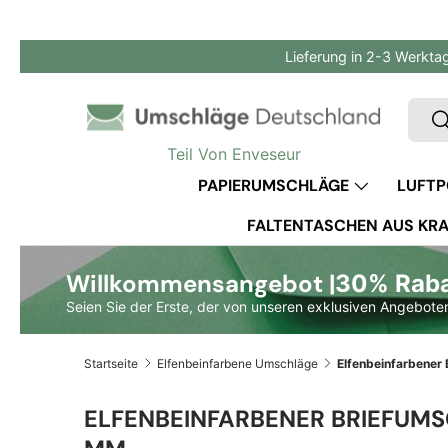
Direkt zum Inhalt
Lieferung in 2-3 Werkta
Such
S
Teil Von Enveseur
PAPIERUMSCHLÄGE
LUFTP
FALTENTASCHEN AUS KRA
Willkommensangebot |
30% Rabat
Seien Sie der Erste, der von unseren exklusiven Angeboten
Startseite
Elfenbeinfarbene Umschläge
ELFENBEINFARBENER BRIEFUMS