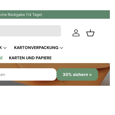
fache Rückgabe (14 Tage)
Einloggen
Einkaufskor
K
KARTONVERPACKUNG
GE
KARTEN UND PAPIERE
30% sichern >