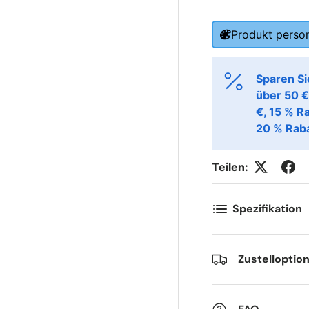
Produkt person
ornavn
Etternavn
*
*
Sparen Si
über 50 €
€, 15 % R
-post
Telefon
*
20 % Raba
Teilen:
ostnummer
Antall
*
*
Spezifikation
ommentarer
Zustelloptio