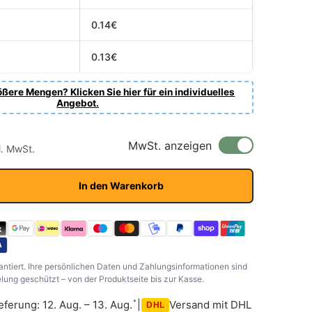
0.14€
0.13€
ßere Mengen? Klicken Sie hier für ein individuelles
Angebot.
r Preis
s
MwSt. anzeigen
l. MwSt.
In den Warenkorb
antiert. Ihre persönlichen Daten und Zahlungsinformationen sind
ung geschützt – von der Produktseite bis zur Kasse.
*
eferung: 12. Aug. – 13. Aug.
|
Versand mit DHL
DHL