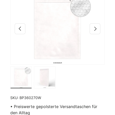
Zu Produktinformationen springen
Vorherige
Nächste
Bild 17 in Galerieansicht laden
Bild 2 in Galerieansicht laden
SKU:
BP360270W
• Preiswerte gepolsterte Versandtaschen für
den Alltag