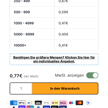
250 - 499
0,67€
500 - 999
0,59€
1000 - 4999
0,47€
5000 - 9999
0,45€
10000+
0,41€
Benötigen Sie größere Mengen? Klicken Sie hier für
ein individuelles Angebot.
Normaler Preis
MwSt. anzeigen
0,77€
inkl. MwSt.
Anzahl
In den Warenkorb