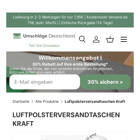
Direkt zum Inhalt
Lieferung in 2-3 Werktagen für nur 7,95€ | Kostenloser Versand ab
75€ (exkl. MwSt.) | Einfache Rückgabe (14 Tage)
Suche
Einloggen
Einkaufskor
Teil Von Enveseur
Suchen
Suchen
Willkommensangebot |
30% Rabatt auf Ihre erste Bestellung*
Seien Sie der Erste, der von unseren exklusiven Angeboten,
Blitzverkäufen und mehr erfährt.
30% sichern >
Startseite
Alle Produkte
Luftpolsterversandtaschen Kraft
LUFTPOLSTERVERSANDTASCHEN
KRAFT
Bild 17 ist nun in der Galerieansicht verfügbar