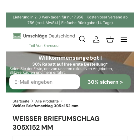
Direkt zum Inhalt
Lieferung in 2-3 Werktagen für nur 7,95€ | Kostenloser Versand ab
75€ (exkl. MwSt.) | Einfache Rückgabe (14 Tage)
Suche
Einloggen
Einkaufskor
Teil Von Enveseur
Suchen
Suchen
Willkommensangebot |
30% Rabatt auf Ihre erste Bestellung*
Seien Sie der Erste, der von unseren exklusiven Angeboten,
Blitzverkäufen und mehr erfährt.
30% sichern >
Startseite
Alle Produkte
Weißer Briefumschlag 305x152 mm
WEISSER BRIEFUMSCHLAG 3
05X152 MM