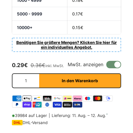
1000 - 4999
0.18€
5000 - 9999
0.17€
10000+
0.15€
Benötigen Sie größere Mengen? Klicken Sie hier für
ein individuelles Angebot.
Verkaufspreis
Normaler Preis
MwSt. anzeigen
0.29€
0.36€
inkl. MwSt.
Anzahl
In den Warenkorb
*
39984 auf Lager
|
Lieferung: 11. Aug. – 12. Aug.
DHL-Versand
DHL