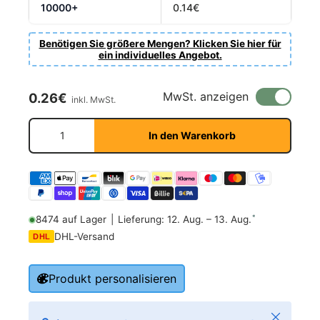
10000+
0.14€
Benötigen Sie größere Mengen? Klicken Sie hier für
ein individuelles Angebot.
Normaler Preis
MwSt. anzeigen
0.26€
inkl. MwSt.
Anzahl
In den Warenkorb
*
8474 auf Lager
|
Lieferung: 12. Aug. – 13. Aug.
DHL-Versand
DHL
Produkt personalisieren
Schließen