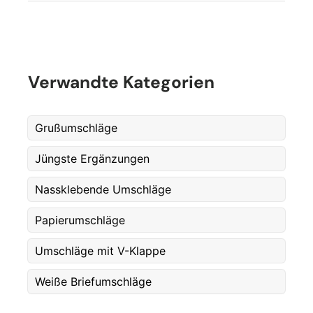
Verwandte Kategorien
Grußumschläge
Jüngste Ergänzungen
Fornavn
*
Nassklebende Umschläge
Etternavn
Papierumschläge
*
Umschläge mit V-Klappe
E-post
*
Weiße Briefumschläge