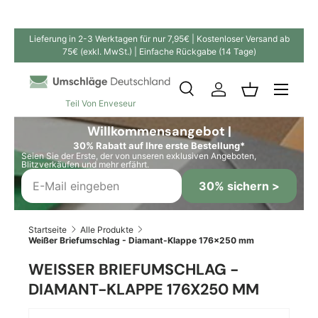
Direkt zum Inhalt
Lieferung in 2-3 Werktagen für nur 7,95€ | Kostenloser Versand ab
75€ (exkl. MwSt.) | Einfache Rückgabe (14 Tage)
Suche
Einloggen
Einkaufskor
Teil Von Enveseur
Suchen
Suchen
Willkommensangebot |
30% Rabatt auf Ihre erste Bestellung*
Seien Sie der Erste, der von unseren exklusiven Angeboten,
Blitzverkäufen und mehr erfährt.
30% sichern >
Startseite
Alle Produkte
Weißer Briefumschlag - Diamant-Klappe 176x250 mm
WEISSER BRIEFUMSCHLAG - D
IAMANT-KLAPPE 176X250 MM