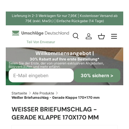
Direkt zum Inhalt
Lieferung in 2-3 Werktagen für nur 7,95€ | Kostenloser Versand ab
75€ (exkl. MwSt.) | Einfache Rückgabe (14 Tage)
Suche
Einloggen
Einkaufskor
Teil Von Enveseur
Suchen
Suchen
Willkommensangebot |
30% Rabatt auf Ihre erste Bestellung*
Seien Sie der Erste, der von unseren exklusiven Angeboten,
Blitzverkäufen und mehr erfährt.
30% sichern >
Startseite
Alle Produkte
Weißer Briefumschlag - Gerade Klappe 170x170 mm
WEISSER BRIEFUMSCHLAG - G
ERADE KLAPPE 170X170 MM