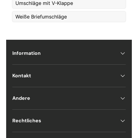
Umschläge mit V-Klappe
Weiße Briefumschläge
E-post
*
Telefon
Information
Postnummer
*
Kontakt
Antall
*
Andere
Kommentarer
Rechtliches