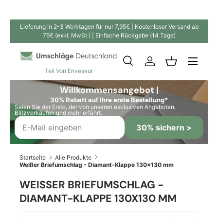
Direkt zum Inhalt
Lieferung in 2-3 Werktagen für nur 7,95€ | Kostenloser Versand ab
75€ (exkl. MwSt.) | Einfache Rückgabe (14 Tage)
Suche
Einloggen
Einkaufskor
Teil Von Enveseur
Suchen
Suchen
Willkommensangebot |
30% Rabatt auf Ihre erste Bestellung*
Seien Sie der Erste, der von unseren exklusiven Angeboten,
Blitzverkäufen und mehr erfährt.
30% sichern >
Startseite
Alle Produkte
Weißer Briefumschlag - Diamant-Klappe 130x130 mm
WEISSER BRIEFUMSCHLAG - D
IAMANT-KLAPPE 130X130 MM