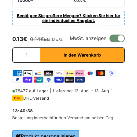
10000+
0.07€
Benötigen Sie größere Mengen? Klicken Sie hier für
ein individuelles Angebot.
Verkaufspreis
Normaler Preis
MwSt. anzeigen
0.13€
0.14€
inkl. MwSt.
Anzahl
In den Warenkorb
*
78477 auf Lager
|
Lieferung: 12. Aug. – 13. Aug.
DHL-Versand
DHL
13
:
40
:
38
Bestellung innerhalb
für den Versand am selben Tag
Produkt personalisieren