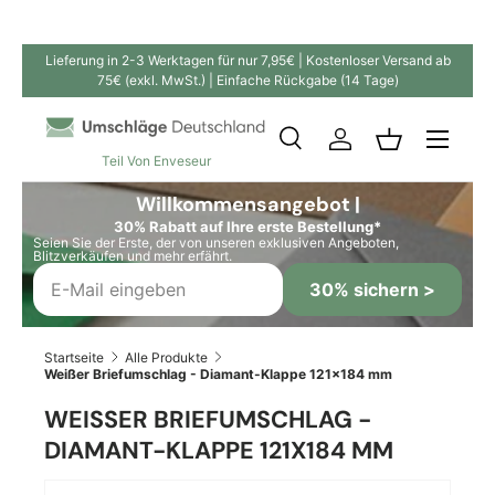
Direkt zum Inhalt
Lieferung in 2-3 Werktagen für nur 7,95€ | Kostenloser Versand ab
75€ (exkl. MwSt.) | Einfache Rückgabe (14 Tage)
Suche
Einloggen
Einkaufskor
Teil Von Enveseur
Suchen
Suchen
Willkommensangebot |
30% Rabatt auf Ihre erste Bestellung*
Seien Sie der Erste, der von unseren exklusiven Angeboten,
Blitzverkäufen und mehr erfährt.
30% sichern >
Startseite
Alle Produkte
Weißer Briefumschlag - Diamant-Klappe 121x184 mm
WEISSER BRIEFUMSCHLAG - D
IAMANT-KLAPPE 121X184 MM