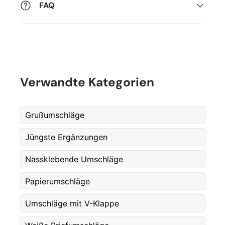
FAQ
Verwandte Kategorien
Grußumschläge
Jüngste Ergänzungen
Fornavn
*
Nassklebende Umschläge
Etternavn
Papierumschläge
*
Umschläge mit V-Klappe
E-post
*