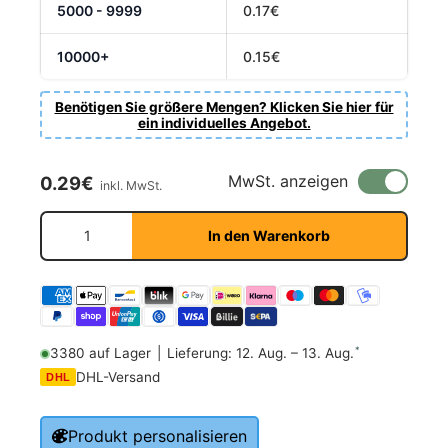
5000 - 9999
0.17€
10000+
0.15€
Benötigen Sie größere Mengen? Klicken Sie hier für
ein individuelles Angebot.
Normaler Preis
MwSt. anzeigen
0.29€
inkl. MwSt.
Anzahl
In den Warenkorb
*
3380 auf Lager
|
Lieferung: 12. Aug. – 13. Aug.
DHL-Versand
DHL
Produkt personalisieren