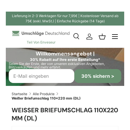
Direkt zum Inhalt
Lieferung in 2-3 Werktagen für nur 7,95€ | Kostenloser Versand ab
75€ (exkl. MwSt.) | Einfache Rückgabe (14 Tage)
Suche
Einloggen
Einkaufskor
Teil Von Enveseur
Suchen
Suchen
Willkommensangebot |
30% Rabatt auf Ihre erste Bestellung*
Seien Sie der Erste, der von unseren exklusiven Angeboten,
Blitzverkäufen und mehr erfährt.
30% sichern >
Startseite
Alle Produkte
Weißer Briefumschlag 110x220 mm (DL)
WEISSER BRIEFUMSCHLAG 110X220 M
M (DL)