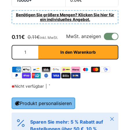
10000+
0.04€
Benötigen Sie größere Mengen? Klicken Sie hier für
ein individuelles Angebot.
Verkaufspreis
Normaler Preis
MwSt. anzeigen
0.11€
0.11€
inkl. MwSt.
Fornavn
*
Anzahl
In den Warenkorb
Etternavn
*
*
Nicht verfügbar
|
E-post
*
Produkt personalisieren
Telefon
Schließen
Sparen Sie mehr: 5 % Rabatt auf
Bestellungen über 50 €, 10 %