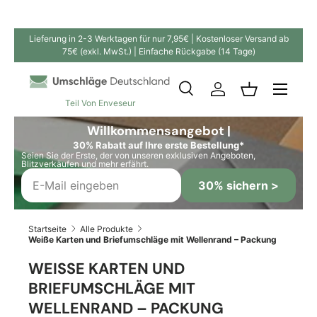
Direkt zum Inhalt
Lieferung in 2-3 Werktagen für nur 7,95€ | Kostenloser Versand ab
75€ (exkl. MwSt.) | Einfache Rückgabe (14 Tage)
Suche
Einloggen
Einkaufskor
Teil Von Enveseur
Suchen
Suchen
Willkommensangebot |
30% Rabatt auf Ihre erste Bestellung*
Seien Sie der Erste, der von unseren exklusiven Angeboten,
Blitzverkäufen und mehr erfährt.
30% sichern >
Startseite
Alle Produkte
Weiße Karten und Briefumschläge mit Wellenrand – Packung
WEISSE KARTEN UND B
RIEFUMSCHLÄGE MIT W
ELLENRAND – PACKUNG