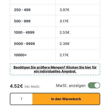
250 - 499
3.97€
500 - 999
3.17€
1000 - 4999
2.53€
5000 - 9999
2.39€
10000+
2.17€
Benötigen Sie größere Mengen? Klicken Sie hier für
ein individuelles Angebot.
Normaler Preis
MwSt. anzeigen
4.52€
inkl. MwSt.
Anzahl
In den Warenkorb