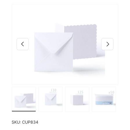
Bild 9 ist nun in der Galerieansicht verfügbar
Zu Produktinformationen springen
Vorherige
Nächste
Bild 9 in Galerieansicht laden
Bild 10 in Galerieansicht laden
Bild 11 in Galerieansicht
Bild 12 in G
SKU:
CUP834