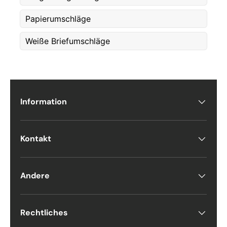
Papierumschläge
Fornavn
Weiße Briefumschläge
*
Etternavn
*
Information
E-post
*
Kontakt
Telefon
Andere
Postnummer
*
Rechtliches