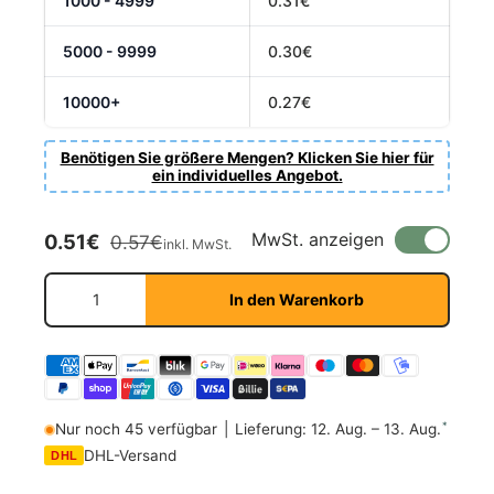
1000 - 4999
0.31€
5000 - 9999
0.30€
10000+
0.27€
Benötigen Sie größere Mengen? Klicken Sie hier für
ein individuelles Angebot.
Verkaufspreis
Normaler Preis
MwSt. anzeigen
0.51€
0.57€
inkl. MwSt.
Anzahl
In den Warenkorb
*
Nur noch 45 verfügbar
|
Lieferung: 12. Aug. – 13. Aug.
DHL-Versand
DHL