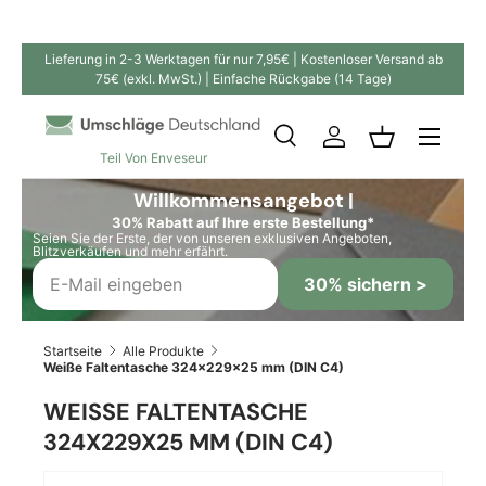
Direkt zum Inhalt
Lieferung in 2-3 Werktagen für nur 7,95€ | Kostenloser Versand ab
75€ (exkl. MwSt.) | Einfache Rückgabe (14 Tage)
Suche
Einloggen
Einkaufskor
Teil Von Enveseur
Suchen
Suchen
Willkommensangebot |
30% Rabatt auf Ihre erste Bestellung*
Seien Sie der Erste, der von unseren exklusiven Angeboten,
Blitzverkäufen und mehr erfährt.
30% sichern >
Startseite
Alle Produkte
Weiße Faltentasche 324x229x25 mm (DIN C4)
WEISSE FALTENTASCHE 3
24X229X25 MM (DIN C4)