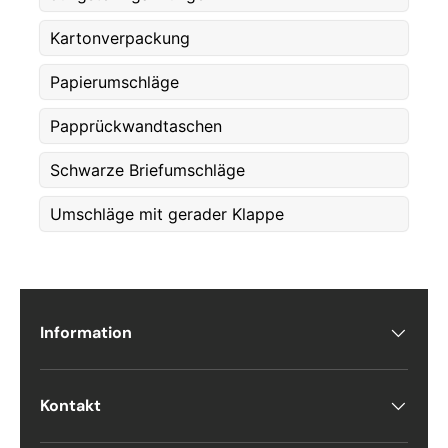
Email
*
Kartonverpackung
Papierumschläge
Phone
Papprückwandtaschen
Schwarze Briefumschläge
Postal Code
*
Umschläge mit gerader Klappe
Quantity
*
Information
Comments
Kontakt