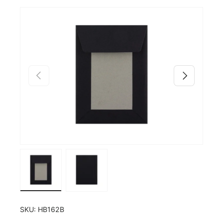
Zu Produktinformationen springen
Vorherige
Nächste
Bild 1 in Galerieansicht laden
Bild 2 in Galerieansicht laden
SKU:
HB162B