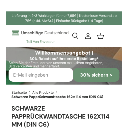
Direkt zum Inhalt
Lieferung in 2-3 Werktagen für nur 7,95€ | Kostenloser Versand ab
75€ (exkl. MwSt.) | Einfache Rückgabe (14 Tage)
Suche
Einloggen
Einkaufskor
Teil Von Enveseur
Suchen
Suchen
Willkommensangebot |
30% Rabatt auf Ihre erste Bestellung*
Seien Sie der Erste, der von unseren exklusiven Angeboten,
Blitzverkäufen und mehr erfährt.
30% sichern >
Startseite
Alle Produkte
Schwarze Papprückwandtasche 162x114 mm (DIN C6)
SCHWARZE
PAPPRÜCKWANDTASCHE 162X114
MM (DIN C6)