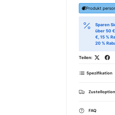
Produkt person
irst Name
Last Name
*
*
Sparen Si
über 50 €
mail
Phone
*
€, 15 % R
20 % Raba
ostal Code
Quantity
*
*
Teilen:
Spezifikation
omments
Zustelloptio
FAQ