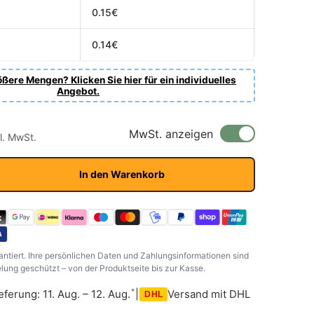
0.15€
0.14€
ßere Mengen? Klicken Sie hier für ein individuelles
Angebot.
r Preis
s
MwSt. anzeigen
kl. MwSt.
In den Warenkorb
antiert. Ihre persönlichen Daten und Zahlungsinformationen sind
ung geschützt – von der Produktseite bis zur Kasse.
*
eferung: 11. Aug. – 12. Aug.
|
Versand mit DHL
DHL