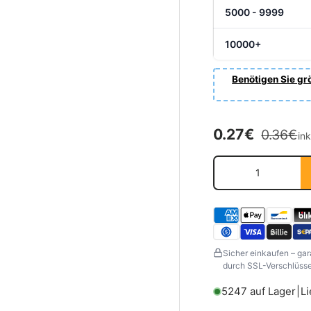
5000 - 9999
10000+
Benötigen Sie grö
Normale
Verkaufsprei
0.27€
0.36€
in
Anzahl
Sicher einkaufen – gar
durch SSL-Verschlüssel
5247 auf Lager
|
Li