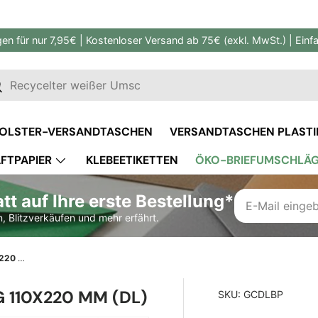
gen für nur 7,95€ | Kostenloser Versand ab 75€ (exkl. MwSt.) | Ein
en
uchen
OLSTER-VERSANDTASCHEN
VERSANDTASCHEN PLASTI
FTPAPIER
KLEBEETIKETTEN
ÖKO-BRIEFUMSCHLÄ
MASSGESCHNEIDERTE VERPACKUNG
t auf Ihre erste Bestellung*
, Blitzverkäufen und mehr erfährt.
Pinkfarbener Briefumschlag 110x220 mm (DL)
 110X220 MM (DL)
SKU:
GCDLBP