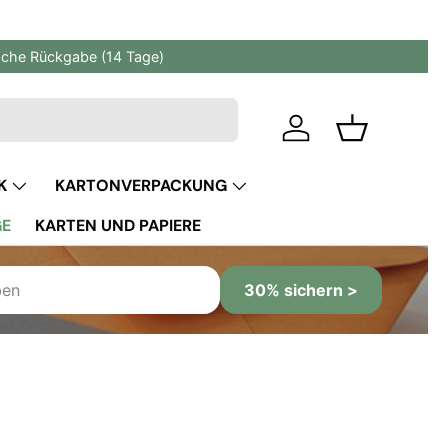
fache Rückgabe (14 Tage)
Einloggen
Einkaufskor
K
KARTONVERPACKUNG
GE
KARTEN UND PAPIERE
30% sichern >