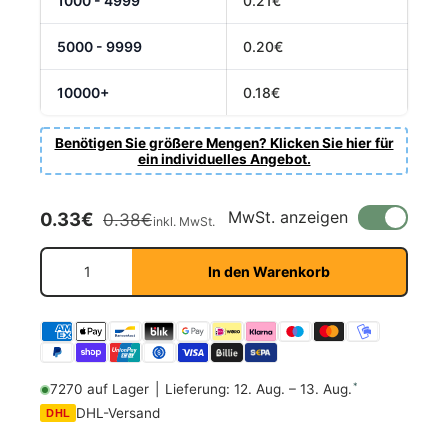
1000 - 4999
0.21€
5000 - 9999
0.20€
10000+
0.18€
Benötigen Sie größere Mengen? Klicken Sie hier für
ein individuelles Angebot.
Verkaufspreis
Normaler Preis
MwSt. anzeigen
0.33€
0.38€
inkl. MwSt.
Anzahl
In den Warenkorb
*
7270 auf Lager
|
Lieferung: 12. Aug. – 13. Aug.
DHL-Versand
DHL