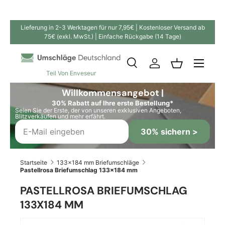
Direkt zum Inhalt
Lieferung in 2-3 Werktagen für nur 7,95€ | Kostenloser Versand ab
75€ (exkl. MwSt.) | Einfache Rückgabe (14 Tage)
Suche
Einloggen
Einkaufskor
Teil Von Enveseur
Suchen
Suchen
Willkommensangebot |
30% Rabatt auf Ihre erste Bestellung*
Seien Sie der Erste, der von unseren exklusiven Angeboten,
Blitzverkäufen und mehr erfährt.
30% sichern >
Startseite
133x184 mm Briefumschläge
Pastellrosa Briefumschlag 133x184 mm
PASTELLROSA BRIEFUMSCHLAG
133X184 MM