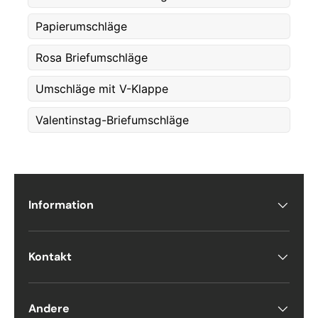
Etternavn
*
Papierumschläge
Rosa Briefumschläge
E-post
*
Umschläge mit V-Klappe
Valentinstag-Briefumschläge
Telefon
Postnummer
*
Information
Antall
Kontakt
*
Andere
Kommentarer