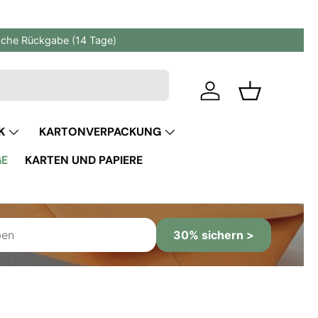
fache Rückgabe (14 Tage)
Einloggen
Einkaufskor
K
KARTONVERPACKUNG
GE
KARTEN UND PAPIERE
30% sichern >