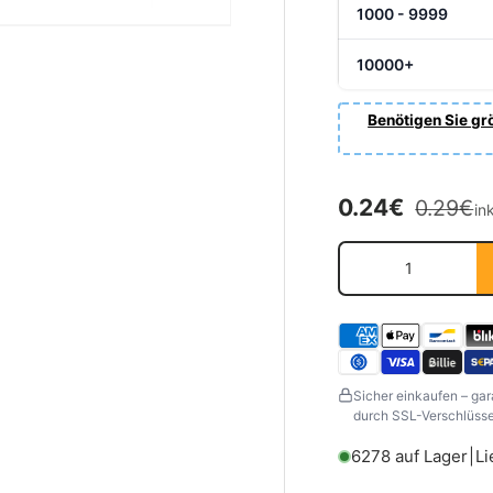
1000 - 9999
10000+
Benötigen Sie grö
Normale
Verkaufsprei
0.24€
0.29€
in
Anzahl
Sicher einkaufen – gar
durch SSL-Verschlüssel
6278 auf Lager
|
Li