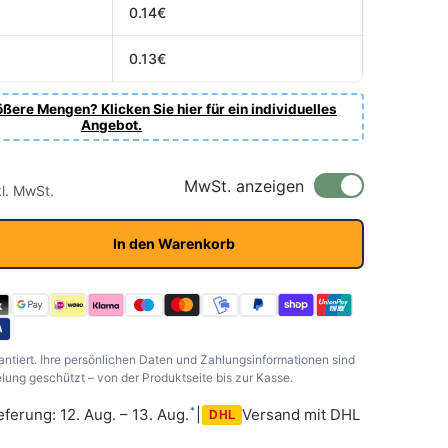
0.14€
0.13€
ßere Mengen? Klicken Sie hier für ein individuelles
Angebot.
r Preis
s
MwSt. anzeigen
kl. MwSt.
In den Warenkorb
antiert. Ihre persönlichen Daten und Zahlungsinformationen sind
ung geschützt – von der Produktseite bis zur Kasse.
*
eferung: 12. Aug. – 13. Aug.
|
Versand mit DHL
DHL