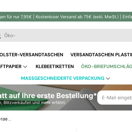
gen für nur 7,95€ | Kostenloser Versand ab 75€ (exkl. MwSt.) | Ein
en
uchen
OLSTER-VERSANDTASCHEN
VERSANDTASCHEN PLASTI
FTPAPIER
KLEBEETIKETTEN
ÖKO-BRIEFUMSCHLÄ
MASSGESCHNEIDERTE VERPACKUNG
t auf Ihre erste Bestellung*
, Blitzverkäufen und mehr erfährt.
Pastellgrauer Briefumschlag 130x130 mm