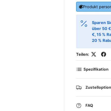
ornavn
Etternavn
*
*
Produkt person
-post
Telefon
*
Sparen Si
über 50 €
€, 15 % R
20 % Raba
ostnummer
Antall
*
*
Teilen:
ommentarer
Spezifikation
Zustelloptio
FAQ