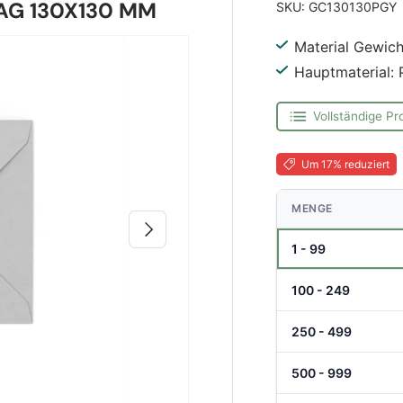
AG 130X130 MM
SKU:
GC130130PGY
Material Gewich
Hauptmaterial: 
Vollständige Pr
Um 17% reduziert
MENGE
Nächste
1 - 99
100 - 249
250 - 499
500 - 999