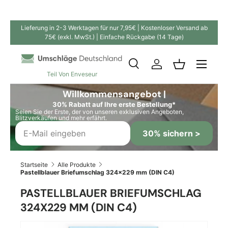
Direkt zum Inhalt
Lieferung in 2-3 Werktagen für nur 7,95€ | Kostenloser Versand ab
75€ (exkl. MwSt.) | Einfache Rückgabe (14 Tage)
Suche
Einloggen
Einkaufskor
Teil Von Enveseur
Suchen
Suchen
Willkommensangebot |
30% Rabatt auf Ihre erste Bestellung*
Seien Sie der Erste, der von unseren exklusiven Angeboten,
Blitzverkäufen und mehr erfährt.
30% sichern >
Startseite
Alle Produkte
Pastellblauer Briefumschlag 324x229 mm (DIN C4)
PASTELLBLAUER BRIEFUMSCHLAG
324X229 MM (DIN C4)