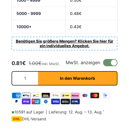
1000 - 4999
0.50€
5000 - 9999
0.48€
10000+
0.43€
Benötigen Sie größere Mengen? Klicken Sie hier für
ein individuelles Angebot.
Verkaufspreis
Normaler Preis
MwSt. anzeigen
0.81€
1.00€
inkl. MwSt.
Anzahl
In den Warenkorb
*
10591 auf Lager
|
Lieferung: 12. Aug. – 13. Aug.
DHL-Versand
DHL