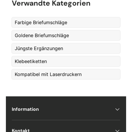
Verwandte Kategorien
Etternavn
*
Farbige Briefumschläge
Goldene Briefumschläge
E-post
*
Jüngste Ergänzungen
Klebeetiketten
Telefon
Kompatibel mit Laserdruckern
Postnummer
*
Information
Antall
*
Kontakt