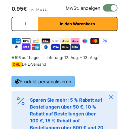
Normaler Preis
MwSt. anzeigen
0.95€
inkl. MwSt.
Anzahl
In den Warenkorb
*
196 auf Lager
|
Lieferung: 12. Aug. – 13. Aug.
DHL-Versand
DHL
Produkt personalisieren
Schließen
Sparen Sie mehr: 5 % Rabatt auf
Bestellungen über 50 €, 10 %
Rabatt auf Bestellungen über
100 €, 15 % Rabatt auf
Bestellungen über 500 € und 20