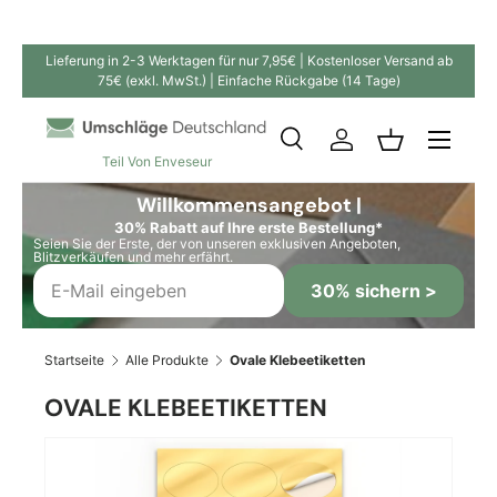
Direkt zum Inhalt
Lieferung in 2-3 Werktagen für nur 7,95€ | Kostenloser Versand ab
75€ (exkl. MwSt.) | Einfache Rückgabe (14 Tage)
Suche
Einloggen
Einkaufskor
Teil Von Enveseur
Suchen
Suchen
Willkommensangebot |
30% Rabatt auf Ihre erste Bestellung*
Seien Sie der Erste, der von unseren exklusiven Angeboten,
Blitzverkäufen und mehr erfährt.
30% sichern >
Startseite
Alle Produkte
Ovale Klebeetiketten
OVALE KLEBEETIKETTEN
Bild 2 ist nun in der Galerieansicht verfügbar
Zu Produktinformationen springen