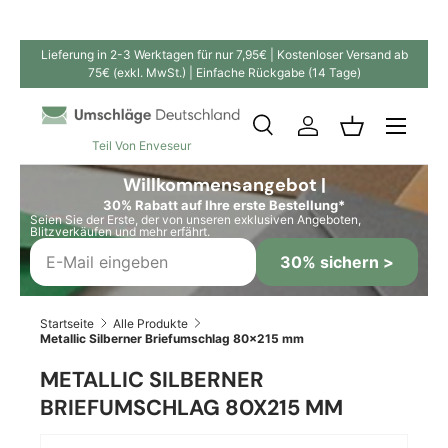
Direkt zum Inhalt
Lieferung in 2-3 Werktagen für nur 7,95€ | Kostenloser Versand ab
75€ (exkl. MwSt.) | Einfache Rückgabe (14 Tage)
Suche
Einloggen
Einkaufskor
Teil Von Enveseur
Suchen
Suchen
Willkommensangebot |
30% Rabatt auf Ihre erste Bestellung*
Seien Sie der Erste, der von unseren exklusiven Angeboten,
Blitzverkäufen und mehr erfährt.
30% sichern >
Startseite
Alle Produkte
Metallic Silberner Briefumschlag 80x215 mm
METALLIC SILBERNER
BRIEFUMSCHLAG 80X215 MM