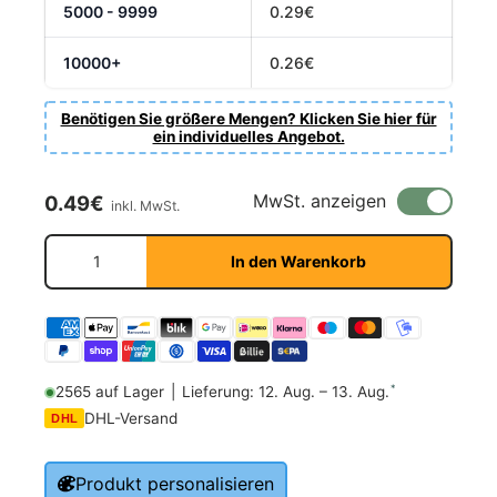
5000 - 9999
0.29€
10000+
0.26€
Benötigen Sie größere Mengen? Klicken Sie hier für
ein individuelles Angebot.
Normaler Preis
MwSt. anzeigen
0.49€
inkl. MwSt.
Anzahl
In den Warenkorb
*
2565 auf Lager
|
Lieferung: 12. Aug. – 13. Aug.
DHL-Versand
DHL
Produkt personalisieren