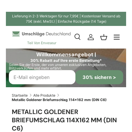
Direkt zum Inhalt
Lieferung in 2-3 Werktagen für nur 7,95€ | Kostenloser Versand ab
75€ (exkl. MwSt.) | Einfache Rückgabe (14 Tage)
Suche
Einloggen
Einkaufskor
Teil Von Enveseur
Suchen
Suchen
Willkommensangebot |
30% Rabatt auf Ihre erste Bestellung*
Seien Sie der Erste, der von unseren exklusiven Angeboten,
Blitzverkäufen und mehr erfährt.
30% sichern >
Startseite
Alle Produkte
Metallic Goldener Briefumschlag 114x162 mm (DIN C6)
METALLIC GOLDENER
BRIEFUMSCHLAG 114X162 MM (DIN
C6)