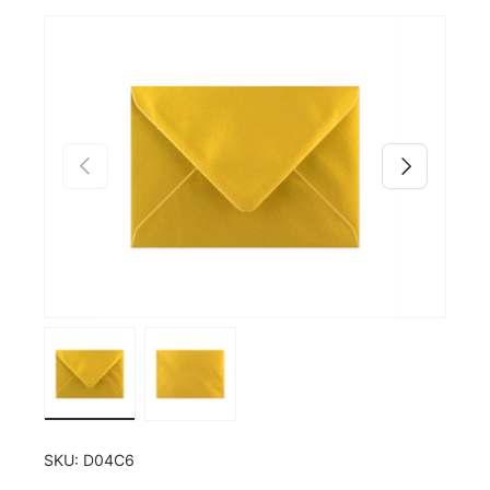
Zu Produktinformationen springen
Vorherige
Nächste
Bild 1 in Galerieansicht laden
Bild 2 in Galerieansicht laden
SKU:
D04C6