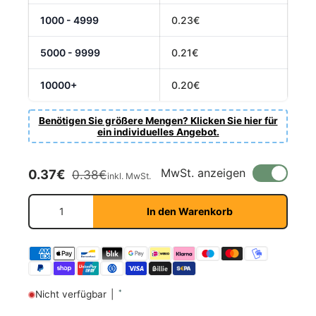
1000 - 4999
0.23€
5000 - 9999
0.21€
10000+
0.20€
Benötigen Sie größere Mengen? Klicken Sie hier für
ein individuelles Angebot.
Verkaufspreis
Normaler Preis
MwSt. anzeigen
0.37€
0.38€
inkl. MwSt.
Fornavn
Anzahl
*
In den Warenkorb
Etternavn
*
*
Nicht verfügbar
|