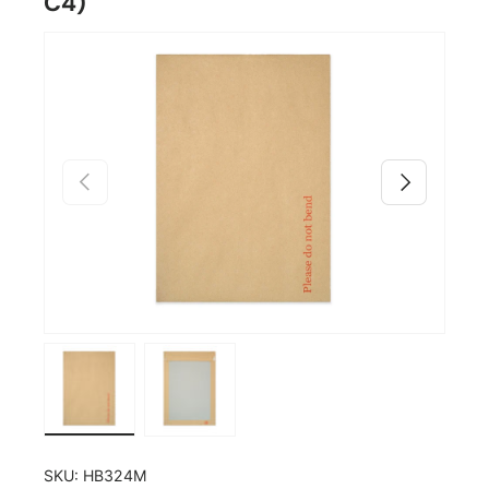
C4)
Zu Produktinformationen springen
Vorherige
Nächste
Bild 1 in Galerieansicht laden
Bild 2 in Galerieansicht laden
SKU:
HB324M