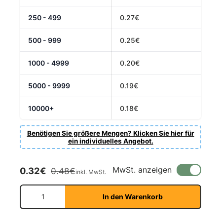
250 - 499
0.27€
500 - 999
0.25€
1000 - 4999
0.20€
5000 - 9999
0.19€
10000+
0.18€
Benötigen Sie größere Mengen? Klicken Sie hier für
ein individuelles Angebot.
Verkaufspreis
Normaler Preis
MwSt. anzeigen
0.32€
0.48€
inkl. MwSt.
Anzahl
In den Warenkorb