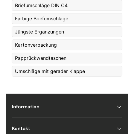
Briefumschläge DIN C4
Etternavn
*
Farbige Briefumschläge
Jüngste Ergänzungen
E-post
*
Kartonverpackung
Telefon
Papprückwandtaschen
Umschläge mit gerader Klappe
Postnummer
*
Antall
*
Information
Kontakt
Kommentarer