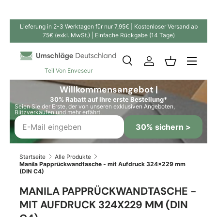
Direkt zum Inhalt
Lieferung in 2-3 Werktagen für nur 7,95€ | Kostenloser Versand ab
75€ (exkl. MwSt.) | Einfache Rückgabe (14 Tage)
Suche
Einloggen
Einkaufskor
Teil Von Enveseur
Suchen
Suchen
Willkommensangebot |
30% Rabatt auf Ihre erste Bestellung*
Seien Sie der Erste, der von unseren exklusiven Angeboten,
Blitzverkäufen und mehr erfährt.
30% sichern >
Startseite
Alle Produkte
Manila Papprückwandtasche - mit Aufdruck 324x229 mm
(DIN C4)
MANILA PAPPRÜCKWANDTASCHE -
MIT AUFDRUCK 324X229 MM (DIN