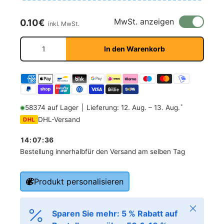
Normaler Preis
MwSt. anzeigen
0.10€
inkl. MwSt.
Anzahl
In den Warenkorb
*
58374 auf Lager
|
Lieferung: 12. Aug. – 13. Aug.
DHL-Versand
DHL
14
:
07
:
36
Bestellung innerhalb
für den Versand am selben Tag
Produkt personalisieren
Schließen
Sparen Sie mehr: 5 % Rabatt auf