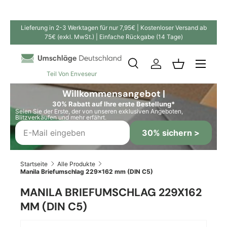
Direkt zum Inhalt
Lieferung in 2-3 Werktagen für nur 7,95€ | Kostenloser Versand ab
75€ (exkl. MwSt.) | Einfache Rückgabe (14 Tage)
Suche
Einloggen
Einkaufskor
Teil Von Enveseur
Suchen
Suchen
Willkommensangebot |
30% Rabatt auf Ihre erste Bestellung*
Seien Sie der Erste, der von unseren exklusiven Angeboten,
Blitzverkäufen und mehr erfährt.
30% sichern >
Startseite
Alle Produkte
Manila Briefumschlag 229x162 mm (DIN C5)
MANILA BRIEFUMSCHLAG 229X162
MM (DIN C5)