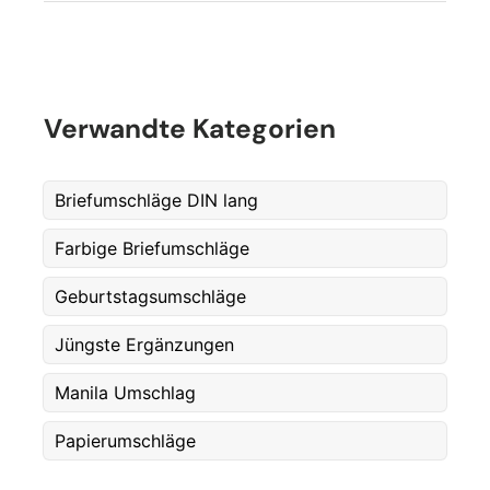
Verwandte Kategorien
Briefumschläge DIN lang
Farbige Briefumschläge
Fornavn
*
Geburtstagsumschläge
Jüngste Ergänzungen
Etternavn
*
Manila Umschlag
Papierumschläge
E-post
*