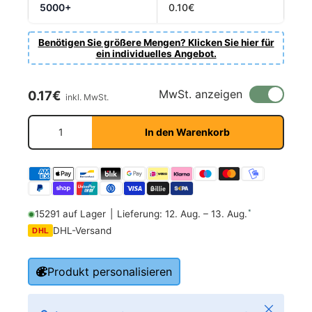
5000+
0.10€
Benötigen Sie größere Mengen? Klicken Sie hier für
ein individuelles Angebot.
Normaler Preis
MwSt. anzeigen
0.17€
inkl. MwSt.
Anzahl
In den Warenkorb
*
15291 auf Lager
|
Lieferung: 12. Aug. – 13. Aug.
DHL-Versand
DHL
Produkt personalisieren
Schließen