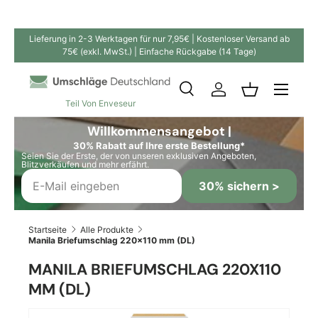
Direkt zum Inhalt
Lieferung in 2-3 Werktagen für nur 7,95€ | Kostenloser Versand ab
75€ (exkl. MwSt.) | Einfache Rückgabe (14 Tage)
Suche
Einloggen
Einkaufskor
Teil Von Enveseur
Suchen
Suchen
Willkommensangebot |
30% Rabatt auf Ihre erste Bestellung*
Seien Sie der Erste, der von unseren exklusiven Angeboten,
Blitzverkäufen und mehr erfährt.
30% sichern >
Startseite
Alle Produkte
Manila Briefumschlag 220x110 mm (DL)
MANILA BRIEFUMSCHLAG 220X110
MM (DL)