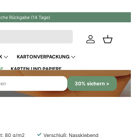
fache Rückgabe (14 Tage)
Einloggen
Einkaufskor
K
KARTONVERPACKUNG
GE
KARTEN UND PAPIERE
30% sichern >
ht: 80 g/m2
Verschluß: Nassklebend