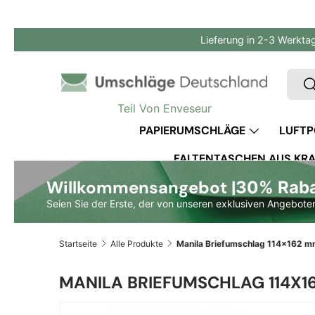
Direkt zum Inhalt
Lieferung in 2-3 Werkta
Such
S
Teil Von Enveseur
PAPIERUMSCHLÄGE
LUFTP
FALTENTASCHEN AUS KRA
Willkommensangebot |
30% Rabat
Seien Sie der Erste, der von unseren exklusiven Angeboten
Startseite
Alle Produkte
MANILA BRIEFUMSCHLAG 114X16