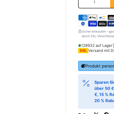
Sicher einkaufen – gar
durch SSL-Verschlüssel
128932 auf Lager
Versand mit 
DHL
Produkt person
Sparen Si
über 50 €
€, 15 % R
ornavn
Etternavn
*
*
20 % Raba