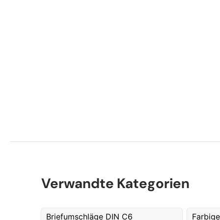
E
P
K
Verwandte Kategorien
Briefumschläge DIN C6
Farbige