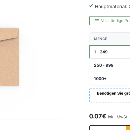
Hauptmaterial: 
Vollständige Pr
MENGE
1 - 249
250 - 999
1000+
Benötigen Sie grö
Normaler Pre
0.07€
inkl. MwSt.
Anzahl