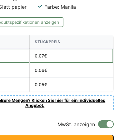
Glatt papier
Farbe: Manila
oduktspezifikationen anzeigen
STÜCKPREIS
0.07€
0.06€
0.05€
ßere Mengen? Klicken Sie hier für ein individuelles
Angebot.
is
MwSt. anzeigen