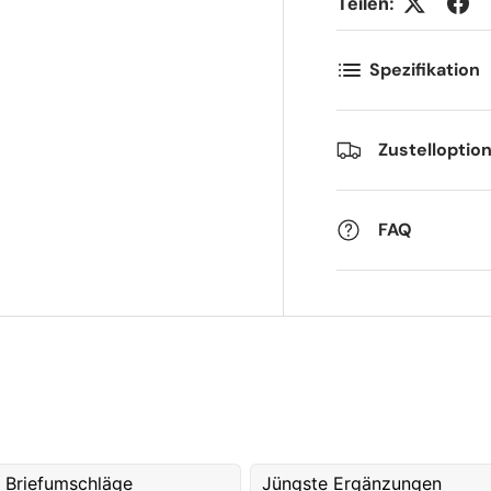
Teilen:
-post
Telefon
*
Spezifikation
ostnummer
Antall
*
*
Zustelloptio
ommentarer
FAQ
 Briefumschläge
Jüngste Ergänzungen