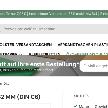
gen für nur 7,95€ | Kostenloser Versand ab 75€ (exkl. MwSt.) | Ein
en
uchen
OLSTER-VERSANDTASCHEN
VERSANDTASCHEN PLASTI
FTPAPIER
KLEBEETIKETTEN
ÖKO-BRIEFUMSCHLÄ
t auf Ihre erste Bestellung*
MASSGESCHNEIDERTE VERPACKUNG
, Blitzverkäufen und mehr erfährt.
Manila Briefumschlag 114x162 mm (DIN C6)
2 MM (DIN C6)
SKU:
105
Material Gewic