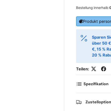
Bestellung innerhalb
ornavn
Etternavn
Produkt person
*
*
Sparen Si
-post
Telefon
*
über 50 €
€, 15 % R
20 % Raba
ostnummer
Antall
*
*
Teilen:
ommentarer
Spezifikation
Zustelloptio