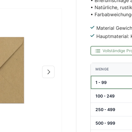
• Briefumschläge 
• Natürliche, rusti
• Farbabweichunge
Material Gewich
Hauptmaterial: 
Vollständige Pr
MENGE
Nächste
1 - 99
100 - 249
250 - 499
500 - 999