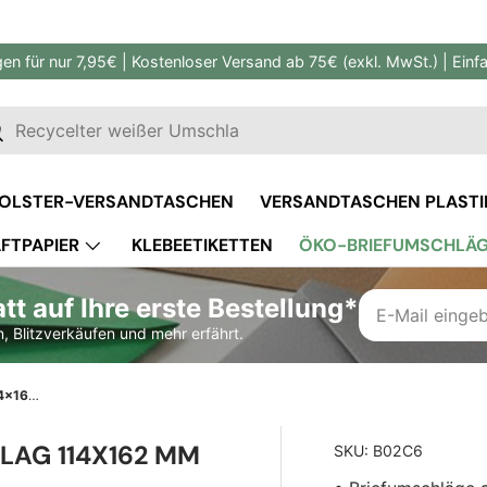
gen für nur 7,95€ | Kostenloser Versand ab 75€ (exkl. MwSt.) | Ein
en
uchen
OLSTER-VERSANDTASCHEN
VERSANDTASCHEN PLASTI
FTPAPIER
KLEBEETIKETTEN
ÖKO-BRIEFUMSCHLÄ
MASSGESCHNEIDERTE VERPACKUNG
t auf Ihre erste Bestellung*
, Blitzverkäufen und mehr erfährt.
Kraft Recycling Briefumschlag 114x162 mm (DIN C6)
LAG 114X162 MM
SKU:
B02C6