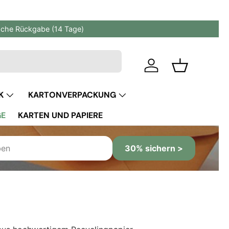
fache Rückgabe (14 Tage)
Einloggen
Einkaufskor
K
KARTONVERPACKUNG
GE
KARTEN UND PAPIERE
30% sichern >