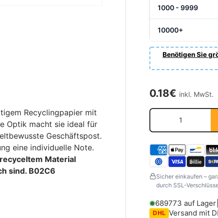
1000 - 9999
10000+
Benötigen Sie grö
Normaler Pre
0.18€
inkl. MwSt.
tigem Recyclingpapier mit
Anzahl
le Optik macht sie ideal für
weltbewusste Geschäftspost.
ng eine individuelle Note.
 recyceltem Material
ch sind.
B02C6
Sicher einkaufen – gar
durch SSL-Verschlüssel
689773 auf Lager
Versand mit 
DHL