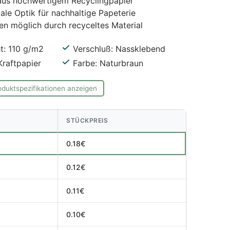
aus hochwertigem Recyclingpapier
kale Optik für nachhaltige Papeterie
n möglich durch recyceltes Material
t: 110 g/m2
Verschluß: Nassklebend
Kraftpapier
Farbe: Naturbraun
oduktspezifikationen anzeigen
STÜCKPREIS
0.18€
0.12€
0.11€
0.10€