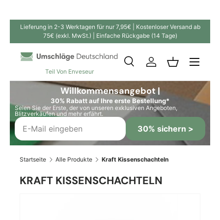
Direkt zum Inhalt
Lieferung in 2-3 Werktagen für nur 7,95€ | Kostenloser Versand ab
75€ (exkl. MwSt.) | Einfache Rückgabe (14 Tage)
Suche
Einloggen
Einkaufskor
Teil Von Enveseur
Suchen
Suchen
Willkommensangebot |
30% Rabatt auf Ihre erste Bestellung*
Seien Sie der Erste, der von unseren exklusiven Angeboten,
Blitzverkäufen und mehr erfährt.
30% sichern >
Startseite
Alle Produkte
Kraft Kissenschachteln
KRAFT KISSENSCHACHTELN
Bild 4 ist nun in der Galerieansicht verfügbar
Zu Produktinformationen springen