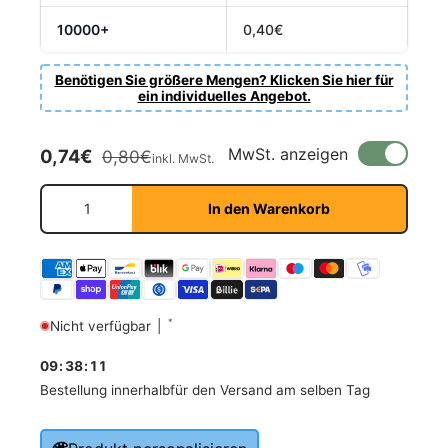
Fornavn
*
10000+
0,40€
Benötigen Sie größere Mengen? Klicken Sie hier für
ein individuelles Angebot.
Etternavn
*
Verkaufspreis
Normaler Preis
MwSt. anzeigen
0,74€
0,80€
inkl. MwSt.
E-post
*
Anzahl
In den Warenkorb
Telefon
*
Nicht verfügbar
|
Postnummer
*
09
:
38
:
11
Bestellung innerhalb
für den Versand am selben Tag
Antall
*