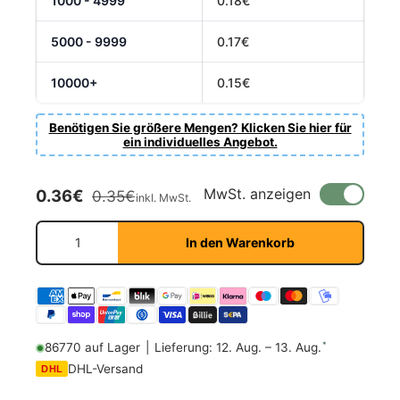
1000 - 4999
0.18€
5000 - 9999
0.17€
10000+
0.15€
Benötigen Sie größere Mengen? Klicken Sie hier für
ein individuelles Angebot.
Verkaufspreis
Normaler Preis
MwSt. anzeigen
0.36€
0.35€
inkl. MwSt.
Anzahl
In den Warenkorb
*
86770 auf Lager
|
Lieferung: 12. Aug. – 13. Aug.
DHL-Versand
DHL