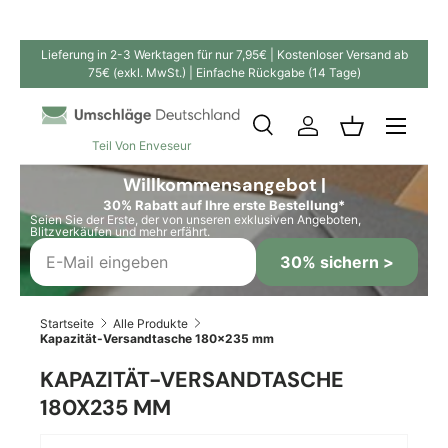
Direkt zum Inhalt
Lieferung in 2-3 Werktagen für nur 7,95€ | Kostenloser Versand ab
75€ (exkl. MwSt.) | Einfache Rückgabe (14 Tage)
Suche
Einloggen
Einkaufskor
Teil Von Enveseur
Suchen
Suchen
Willkommensangebot |
30% Rabatt auf Ihre erste Bestellung*
Seien Sie der Erste, der von unseren exklusiven Angeboten,
Blitzverkäufen und mehr erfährt.
30% sichern >
Startseite
Alle Produkte
Kapazität-Versandtasche 180x235 mm
KAPAZITÄT-VERSANDTASCHE
180X235 MM