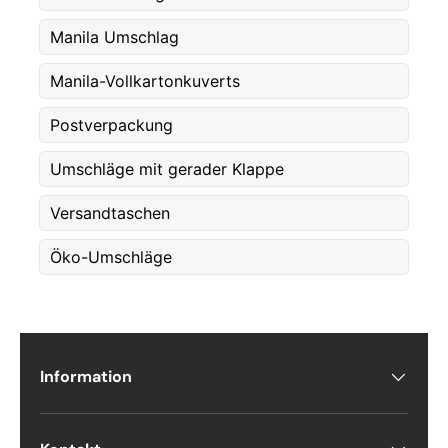
Manila Umschlag
Fornavn
*
Manila-Vollkartonkuverts
Postverpackung
Etternavn
*
Umschläge mit gerader Klappe
Versandtaschen
E-post
*
Öko-Umschläge
Telefon
Information
Postnummer
*