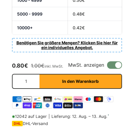
1000 - 4999
0.50€
5000 - 9999
0.48€
10000+
0.42€
Benötigen Sie größere Mengen? Klicken Sie hier für
ein individuelles Angebot.
Verkaufspreis
Normaler Preis
MwSt. anzeigen
0.80€
1.00€
inkl. MwSt.
Anzahl
In den Warenkorb
*
12042 auf Lager
|
Lieferung: 12. Aug. – 13. Aug.
DHL-Versand
DHL