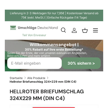
Direkt zum Inhalt
Lieferung in 2-3 Werktagen für nur 7,95€ | Kostenloser Versand ab
75€ (exkl. MwSt.) | Einfache Rückgabe (14 Tage)
Suche
Einloggen
Einkaufskor
Teil Von Enveseur
Suchen
Suchen
Willkommensangebot |
30% Rabatt auf Ihre erste Bestellung*
Seien Sie der Erste, der von unseren exklusiven Angeboten,
Blitzverkäufen und mehr erfährt.
30% sichern >
Startseite
Alle Produkte
Hellroter Briefumschlag 324x229 mm (DIN C4)
HELLROTER BRIEFUMSCHLAG
324X229 MM (DIN C4)