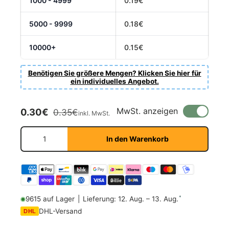
1000 - 4999
0.19€
5000 - 9999
0.18€
10000+
0.15€
Benötigen Sie größere Mengen? Klicken Sie hier für
ein individuelles Angebot.
Verkaufspreis
Normaler Preis
MwSt. anzeigen
0.30€
0.35€
inkl. MwSt.
Anzahl
In den Warenkorb
*
9615 auf Lager
|
Lieferung: 12. Aug. – 13. Aug.
DHL-Versand
DHL