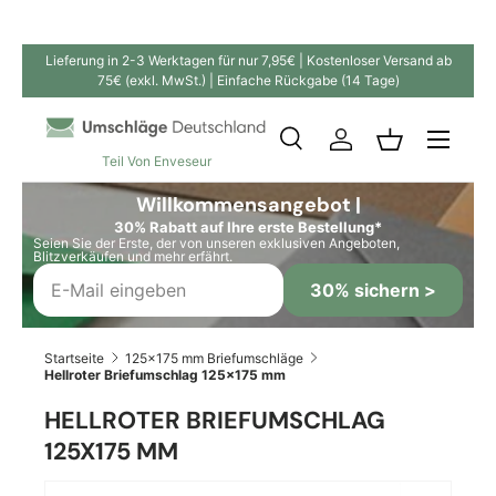
Direkt zum Inhalt
Lieferung in 2-3 Werktagen für nur 7,95€ | Kostenloser Versand ab
75€ (exkl. MwSt.) | Einfache Rückgabe (14 Tage)
Suche
Einloggen
Einkaufskor
Teil Von Enveseur
Suchen
Suchen
Willkommensangebot |
30% Rabatt auf Ihre erste Bestellung*
Seien Sie der Erste, der von unseren exklusiven Angeboten,
Blitzverkäufen und mehr erfährt.
30% sichern >
Startseite
125x175 mm Briefumschläge
Hellroter Briefumschlag 125x175 mm
HELLROTER BRIEFUMSCHLAG
125X175 MM