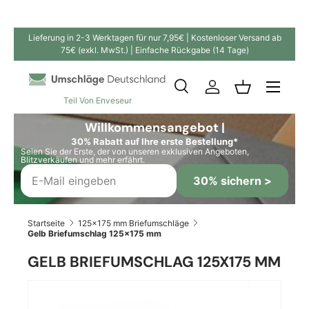
Direkt zum Inhalt
Lieferung in 2-3 Werktagen für nur 7,95€ | Kostenloser Versand ab
75€ (exkl. MwSt.) | Einfache Rückgabe (14 Tage)
Suche
Einloggen
Einkaufskor
Teil Von Enveseur
Suchen
Suchen
Willkommensangebot |
30% Rabatt auf Ihre erste Bestellung*
Seien Sie der Erste, der von unseren exklusiven Angeboten,
Blitzverkäufen und mehr erfährt.
30% sichern >
Startseite
125x175 mm Briefumschläge
Gelb Briefumschlag 125x175 mm
GELB BRIEFUMSCHLAG 125X175 MM
Zu Produktinformationen springen