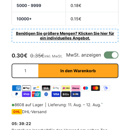
5000 - 9999
0.18€
10000+
0.15€
Benötigen Sie größere Mengen? Klicken Sie hier für
ein individuelles Angebot.
Verkaufspreis
Normaler Preis
MwSt. anzeigen
0.30€
0.35€
inkl. MwSt.
Anzahl
In den Warenkorb
*
8608 auf Lager
|
Lieferung: 11. Aug. – 12. Aug.
DHL-Versand
DHL
05
:
39
:
21