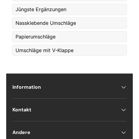
Etternavn
*
Jüngste Ergänzungen
Nassklebende Umschläge
E-post
*
Papierumschläge
Umschläge mit V-Klappe
Telefon
Postnummer
*
Information
Antall
*
Kontakt
Kommentarer
Andere