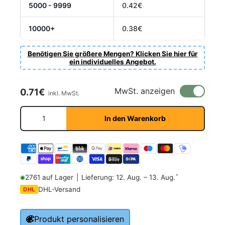
5000 - 9999
0.42€
10000+
0.38€
Benötigen Sie größere Mengen? Klicken Sie hier für
ein individuelles Angebot.
Normaler Preis
MwSt. anzeigen
0.71€
inkl. MwSt.
Anzahl
In den Warenkorb
*
2761 auf Lager
|
Lieferung: 12. Aug. – 13. Aug.
DHL-Versand
DHL
Produkt personalisieren