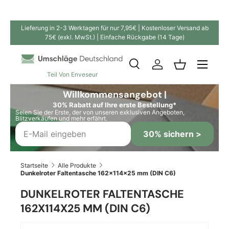
Direkt zum Inhalt
Lieferung in 2-3 Werktagen für nur 7,95€ | Kostenloser Versand ab
75€ (exkl. MwSt.) | Einfache Rückgabe (14 Tage)
Suche
Einloggen
Einkaufskor
Teil Von Enveseur
Suchen
Suchen
Willkommensangebot |
30% Rabatt auf Ihre erste Bestellung*
Seien Sie der Erste, der von unseren exklusiven Angeboten,
Blitzverkäufen und mehr erfährt.
30% sichern >
Startseite
Alle Produkte
Dunkelroter Faltentasche 162x114x25 mm (DIN C6)
DUNKELROTER FALTENTASCHE
162X114X25 MM (DIN C6)