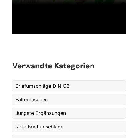
Fornavn
*
Verwandte Kategorien
Etternavn
*
Briefumschläge DIN C6
Faltentaschen
E-post
*
Jüngste Ergänzungen
Rote Briefumschläge
Telefon