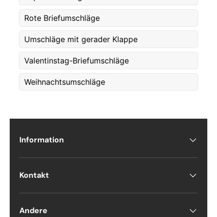
Etternavn
*
Rote Briefumschläge
Umschläge mit gerader Klappe
E-post
*
Valentinstag-Briefumschläge
Telefon
Weihnachtsumschläge
Postnummer
*
Information
Antall
*
Kontakt
Kommentarer
Andere