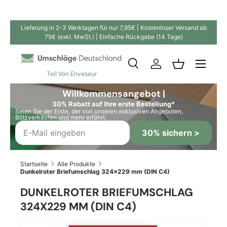
Direkt zum Inhalt
Lieferung in 2-3 Werktagen für nur 7,95€ | Kostenloser Versand ab
75€ (exkl. MwSt.) | Einfache Rückgabe (14 Tage)
Suche
Einloggen
Einkaufskor
Teil Von Enveseur
Suchen
Suchen
Willkommensangebot |
30% Rabatt auf Ihre erste Bestellung*
Seien Sie der Erste, der von unseren exklusiven Angeboten,
Blitzverkäufen und mehr erfährt.
30% sichern >
Startseite
Alle Produkte
Dunkelroter Briefumschlag 324x229 mm (DIN C4)
DUNKELROTER BRIEFUMSCHLAG
324X229 MM (DIN C4)