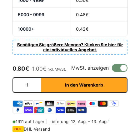
1000 - 4999
0.50€
5000 - 9999
0.48€
10000+
0.42€
Benötigen Sie größere Mengen? Klicken Sie hier für
ein individuelles Angebot.
Verkaufspreis
Normaler Preis
MwSt. anzeigen
0.80€
1.00€
inkl. MwSt.
Anzahl
In den Warenkorb
*
1911 auf Lager
|
Lieferung: 12. Aug. – 13. Aug.
DHL-Versand
DHL