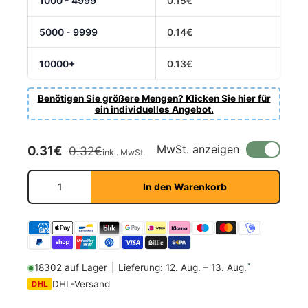
1000 - 4999
0.15€
5000 - 9999
0.14€
10000+
0.13€
Benötigen Sie größere Mengen? Klicken Sie hier für
ein individuelles Angebot.
Verkaufspreis
Normaler Preis
MwSt. anzeigen
0.31€
0.32€
inkl. MwSt.
Anzahl
In den Warenkorb
*
18302 auf Lager
|
Lieferung: 12. Aug. – 13. Aug.
DHL-Versand
DHL