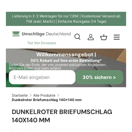
Direkt zum Inhalt
Lieferung in 2-3 Werktagen für nur 7,95€ | Kostenloser Versand ab
75€ (exkl. MwSt.) | Einfache Rückgabe (14 Tage)
Suche
Einloggen
Einkaufskor
Teil Von Enveseur
Suchen
Suchen
Willkommensangebot |
30% Rabatt auf Ihre erste Bestellung*
Seien Sie der Erste, der von unseren exklusiven Angeboten,
Blitzverkäufen und mehr erfährt.
30% sichern >
Startseite
Alle Produkte
Dunkelroter Briefumschlag 140x140 mm
DUNKELROTER BRIEFUMSCHLAG
140X140 MM