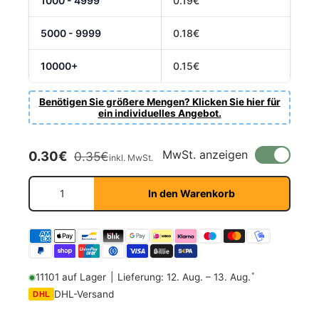
1000 - 4999
0.19€
5000 - 9999
0.18€
10000+
0.15€
Benötigen Sie größere Mengen? Klicken Sie hier für
ein individuelles Angebot.
Verkaufspreis
Normaler Preis
MwSt. anzeigen
0.30€
0.35€
inkl. MwSt.
Anzahl
In den Warenkorb
*
11101 auf Lager
|
Lieferung: 12. Aug. – 13. Aug.
DHL-Versand
DHL