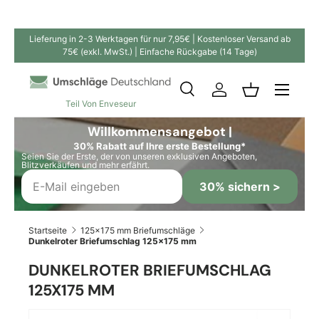
Direkt zum Inhalt
Lieferung in 2-3 Werktagen für nur 7,95€ | Kostenloser Versand ab
75€ (exkl. MwSt.) | Einfache Rückgabe (14 Tage)
Suche
Einloggen
Einkaufskor
Teil Von Enveseur
Suchen
Suchen
Willkommensangebot |
30% Rabatt auf Ihre erste Bestellung*
Seien Sie der Erste, der von unseren exklusiven Angeboten,
Blitzverkäufen und mehr erfährt.
30% sichern >
Startseite
125x175 mm Briefumschläge
Dunkelroter Briefumschlag 125x175 mm
DUNKELROTER BRIEFUMSCHLAG
125X175 MM