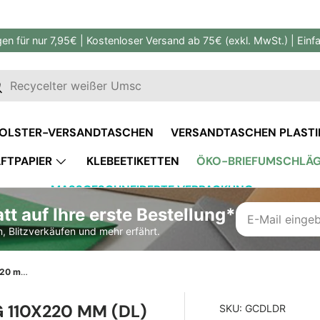
gen für nur 7,95€ | Kostenloser Versand ab 75€ (exkl. MwSt.) | Ein
en
uchen
OLSTER-VERSANDTASCHEN
VERSANDTASCHEN PLASTI
FTPAPIER
KLEBEETIKETTEN
ÖKO-BRIEFUMSCHLÄ
MASSGESCHNEIDERTE VERPACKUNG
t auf Ihre erste Bestellung*
, Blitzverkäufen und mehr erfährt.
Dunkelroter Briefumschlag 110x220 mm (DL)
110X220 MM (DL)
SKU:
GCDLDR