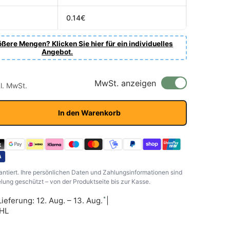
0.14€
ßere Mengen? Klicken Sie hier für ein individuelles
Angebot.
r Preis
s
MwSt. anzeigen
kl. MwSt.
In den Warenkorb
antiert. Ihre persönlichen Daten und Zahlungsinformationen sind
ung geschützt – von der Produktseite bis zur Kasse.
*
Lieferung: 12. Aug. – 13. Aug.
|
DHL