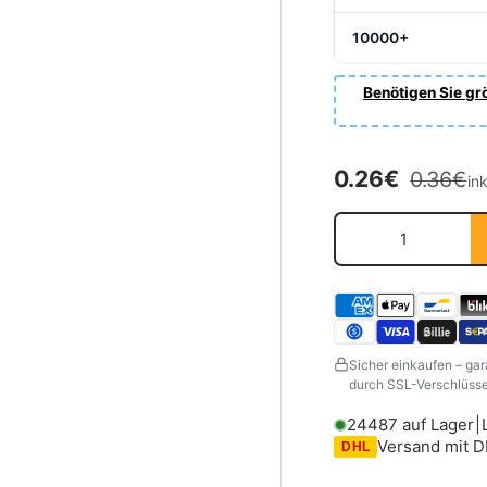
10000+
Benötigen Sie grö
Normale
Verkaufsprei
0.26€
0.36€
in
Anzahl
Sicher einkaufen – gar
durch SSL-Verschlüssel
24487 auf Lager
|
Versand mit 
DHL