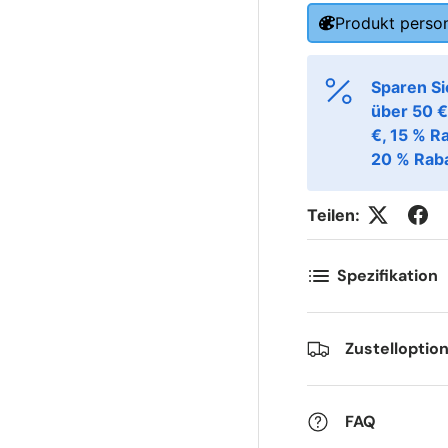
Produkt person
ornavn
Etternavn
*
*
Sparen Si
über 50 €
-post
Telefon
*
€, 15 % R
20 % Raba
ostnummer
Antall
*
*
Teilen:
Spezifikation
ommentarer
Zustelloptio
FAQ