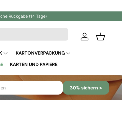
fache Rückgabe (14 Tage)
Einloggen
Einkaufskor
K
KARTONVERPACKUNG
GE
KARTEN UND PAPIERE
30% sichern >