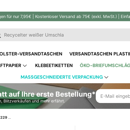
gen für nur 7,95€ | Kostenloser Versand ab 75€ (exkl. MwSt.) | Ein
en
uchen
OLSTER-VERSANDTASCHEN
VERSANDTASCHEN PLASTI
FTPAPIER
KLEBEETIKETTEN
ÖKO-BRIEFUMSCHLÄ
MASSGESCHNEIDERTE VERPACKUNG
t auf Ihre erste Bestellung*
, Blitzverkäufen und mehr erfährt.
Dunkelblauer Briefumschlag 162x229 mm (DIN C5)