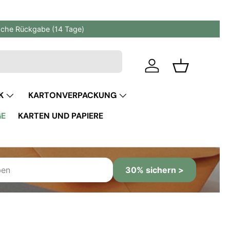
fache Rückgabe (14 Tage)
Einloggen
Einkaufskor
K
KARTONVERPACKUNG
GE
KARTEN UND PAPIERE
30% sichern >