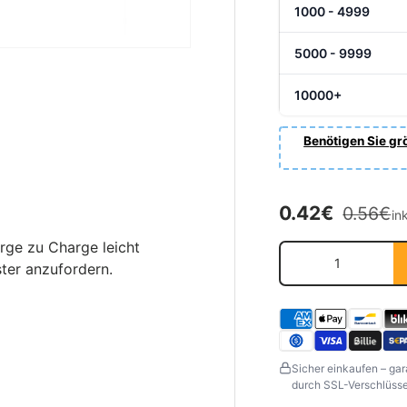
1000 - 4999
5000 - 9999
10000+
Benötigen Sie grö
Normale
Verkaufsprei
0.42€
0.56€
in
rge zu Charge leicht
Anzahl
ster anzufordern.
Sicher einkaufen – gar
durch SSL-Verschlüssel