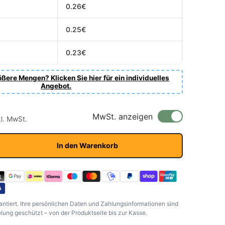
0.26€
0.25€
0.23€
ßere Mengen? Klicken Sie hier für ein individuelles
Angebot.
r Preis
s
MwSt. anzeigen
kl. MwSt.
In den Warenkorb
antiert. Ihre persönlichen Daten und Zahlungsinformationen sind
ung geschützt – von der Produktseite bis zur Kasse.