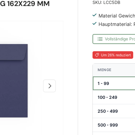
G 162X229 MM
SKU:
LCC5DB
Material Gewich
Hauptmaterial: 
Vollständige Pr
Um 26% reduziert
MENGE
1 - 99
Nächste
100 - 249
250 - 499
500 - 999