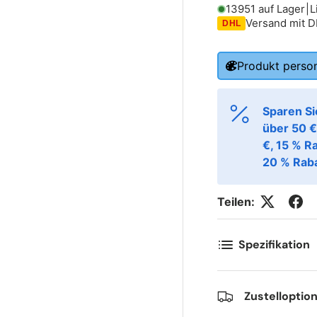
13951 auf Lager
|
L
Versand mit 
DHL
ornavn
Etternavn
*
*
Produkt person
-post
Telefon
*
Sparen Si
über 50 €
€, 15 % R
ostnummer
Antall
*
*
20 % Raba
Teilen:
ommentarer
Spezifikation
Zustelloptio