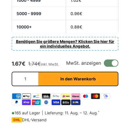
1000 - 4999
1.02€
5000 - 9999
0.96€
10000+
0.88€
Benötigen Sie größere Mengen? Klicken Sie hier für
ein individuelles Angebot.
Verkaufspreis
Normaler Preis
MwSt. anzeigen
1.67€
1.74€
inkl. MwSt.
Anzahl
In den Warenkorb
*
165 auf Lager
|
Lieferung: 11. Aug. – 12. Aug.
DHL-Versand
DHL