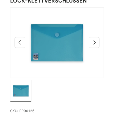
LOCK-KLETTVERSCHLÜSSEN
Bild 2 ist nun in der Galerieansicht verfügbar
Zu Produktinformationen springen
Vorherige
Nächste
Bild 2 in Galerieansicht laden
SKU:
FR90126