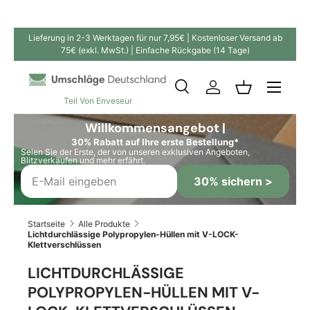
Direkt zum Inhalt
Lieferung in 2-3 Werktagen für nur 7,95€ | Kostenloser Versand ab
75€ (exkl. MwSt.) | Einfache Rückgabe (14 Tage)
Suche
Einloggen
Einkaufskor
Teil Von Enveseur
Suchen
Suchen
Willkommensangebot |
30% Rabatt auf Ihre erste Bestellung*
Seien Sie der Erste, der von unseren exklusiven Angeboten,
Blitzverkäufen und mehr erfährt.
30% sichern >
Startseite
Alle Produkte
Lichtdurchlässige Polypropylen-Hüllen mit V-LOCK-
Klettverschlüssen
LICHTDURCHLÄSSIGE
POLYPROPYLEN-HÜLLEN MIT V-