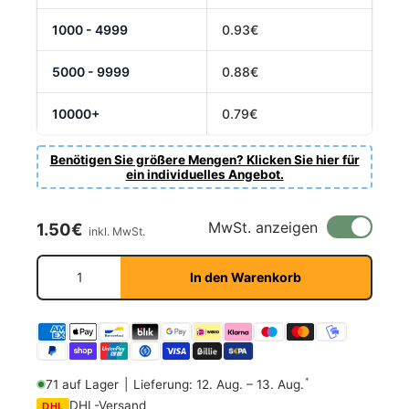
1000 - 4999
0.93€
5000 - 9999
0.88€
10000+
0.79€
Benötigen Sie größere Mengen? Klicken Sie hier für
ein individuelles Angebot.
Normaler Preis
MwSt. anzeigen
1.50€
inkl. MwSt.
Anzahl
In den Warenkorb
*
71 auf Lager
|
Lieferung: 12. Aug. – 13. Aug.
DHL-Versand
DHL