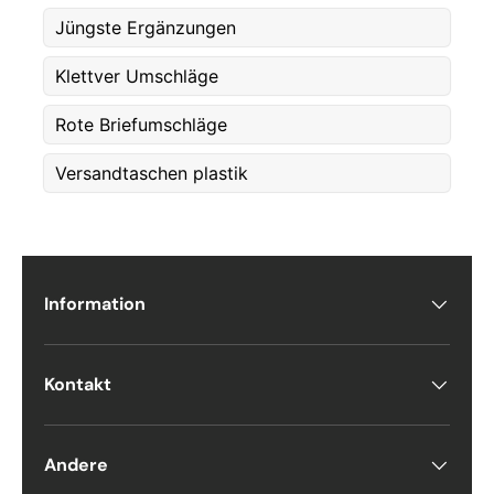
Jüngste Ergänzungen
Klettver Umschläge
Postnummer
*
Rote Briefumschläge
Versandtaschen plastik
Antall
*
Kommentarer
Information
Kontakt
Andere