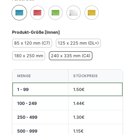
Blau
Rot
Grün
Lichtdurchlässig
Gelb
Produkt-Größe [Innen]
85 x 120 mm (C7)
125 x 225 mm (DL+)
180 x 250 mm
240 x 335 mm (C4)
MENGE
STÜCKPREIS
1 - 99
1.50€
100 - 249
1.44€
250 - 499
1.30€
500 - 999
1.15€